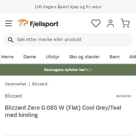
100 dagers åpent kjøp og fri retur
Herre
Dame
Utstyr
Sko og støvler
Barn
Akt
Sesongens nyheter her!
👉
Varemerker
Blizzard
Blizzard
BU30230
Blizzard Zero G 085 W (Flat) Cool Grey/Teal
med binding