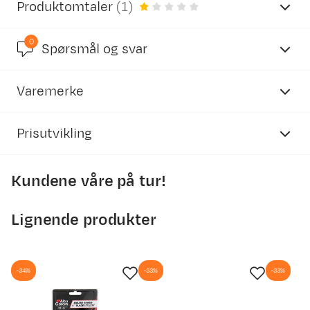
Produktomtaler
(
1
)
0
1.0
Spørsmål og svar
Varemerke
basert på 1 anmeldelse
Prisutvikling
Kundene våre på tur!
David
Bekreftet kjøper
2500
2 år siden
2000
Lignende produkter
Kjøpt størrelse:
OneSize
Valgt farge:
Nocolour
1500
1000
-34%
-33%
-33%
500
0