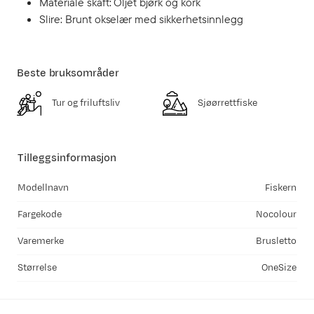
Materiale skaft: Oljet bjørk og kork
Slire: Brunt okselær med sikkerhetsinnlegg
Beste bruksområder
Tur og friluftsliv
Sjøørrettfiske
Tilleggsinformasjon
Modellnavn
Fiskern
Fargekode
Nocolour
Varemerke
Brusletto
Størrelse
OneSize