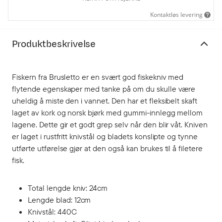
Kontaktløs levering
Produktbeskrivelse
Fiskern fra Brusletto er en svært god fiskekniv med
flytende egenskaper med tanke på om du skulle være
uheldig å miste den i vannet. Den har et fleksibelt skaft
laget av kork og norsk bjørk med gummi-innlegg mellom
lagene. Dette gir et godt grep selv når den blir våt. Kniven
er laget i rustfritt knivstål og bladets konslipte og tynne
utførte utførelse gjør at den også kan brukes til å filetere
fisk.
Total lengde kniv: 24cm
Lengde blad: 12cm
Knivstål: 440C