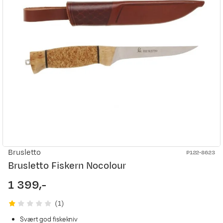
Brusletto
P122-8623
Brusletto Fiskern Nocolour
1 399,-
price
(
1
)
Svært god fiskekniv