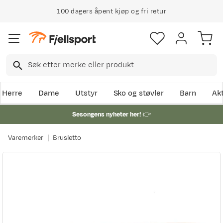
100 dagers åpent kjøp og fri retur
Herre
Dame
Utstyr
Sko og støvler
Barn
Akt
Sesongens nyheter her!
👉
Varemerker
Brusletto