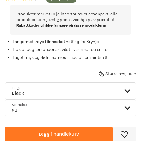
Produkter merket «Fjellsportpris» er sesongaktuelle
produkter som jevnlig prises ved hjelp av prisrobot.
Rabattkoder vil
ikke
fungere på disse produktene.
Langermet trøye i finmasket netting fra Brynje
Holder deg tørr under aktivitet - varm når du er i ro
Laget i myk og kløfri merinoull med et feminint snitt
Størrelsesguide
Farge
Black
Størrelse
XS
Legg i handlekurv