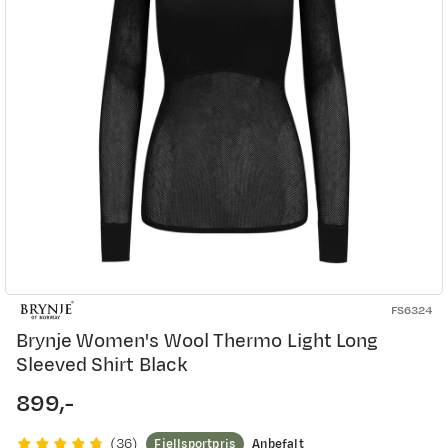
FS6324
Brynje Women's Wool Thermo Light Long
Sleeved Shirt Black
899,-
price
Fjellsportpris
Anbefalt
(
36
)