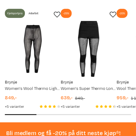
Fjellsportpris
Anbefalt
-25%
-20%
Kurt E
Bekreftet kjøper
2 år siden
Valgt farge:
Black
Kjøpt størrelse:
XS
Disse er meget god! Dyr, men verdt pengene, varer i mange år.
Brynje
Brynje
Brynje
Women's Wool Thermo Light Longs Black
Women's Super Thermo Longs Black
849,-
639,-
959,-
849,-
1 
Anders A
Bekreftet kjøper
price
discounted
original
discount
original
5
varianter
5
varianter
5
varianter
3 år siden
price
price
price
price
Kjøpt størrelse:
38-40
Valgt farge:
Black
Bli medlem og få -20% på ditt neste kjøp*!