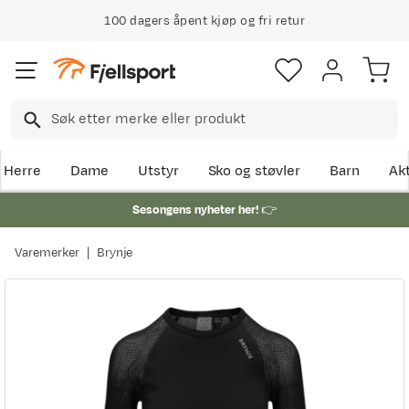
100 dagers åpent kjøp og fri retur
Herre
Dame
Utstyr
Sko og støvler
Barn
Akt
Sesongens nyheter her!
👉
Varemerker
Brynje