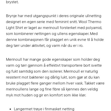
brystet.
Brynje har med utgangspunkt i deres originale ullnetting
designet en egen serie med feminint snitt. Wool Thermo
Light Shirt er laget av merinoull forsterket med polyamid,
som kombinerer nettingen og ullens egenskaper. Med
denne kombinasjonen får plagget en unik evne til å holde
deg tørr under aktivitet, og varm når du er i ro.
Merinoull har mange gode egenskaper som holder deg
varm og tørr gjennom å effektivt transportere bort svette
og fukt samtidig som den isolerer. Merinoull er naturlig
resistent mot bakterier og dårlig lukt, som gjør at du kan
bruke plagget flere ganger mellom hver vask. Takket være
merinoullens lange og fine fibre så kjennes den veldig
myk mot huden og gir en komfort som ikke klør.
Langermet trøye i finmasket netting