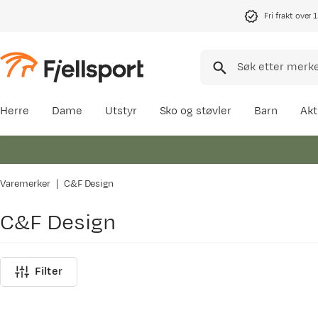
Fri frakt over 
Herre
Dame
Utstyr
Sko og støvler
Barn
Akt
Varemerker
C&F Design
C&F Design
Filter