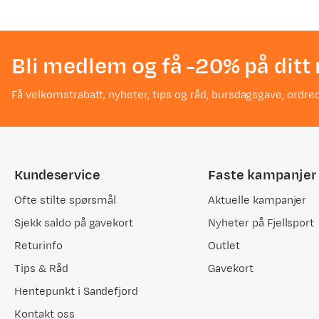
Bli medlem og få -20% på ditt 
Få velkomstrabatt, nyheter, tips og råd, bursdagsgave, ordreo
Kundeservice
Faste kampanjer
Ofte stilte spørsmål
Aktuelle kampanjer
Sjekk saldo på gavekort
Nyheter på Fjellsport
Returinfo
Outlet
Tips & Råd
Gavekort
Hentepunkt i Sandefjord
Kontakt oss