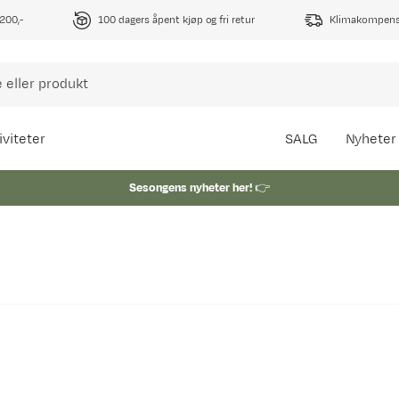
1200,-
100 dagers åpent kjøp og fri retur
Klimakompense
iviteter
SALG
Nyheter
Sesongens nyheter her!
👉