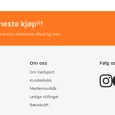
neste kjøp*!
versikt, eksklusive tilbud og mer!
Om oss
Følg o
Om Fjellsport
Kundeklubb
Medlemsvilkår
Ledige stillinger
Bærekraft