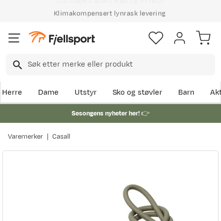
Klimakompensert lynrask levering
Herre
Dame
Utstyr
Sko og støvler
Barn
Akt
Sesongens nyheter her!
👉
Varemerker
Casall