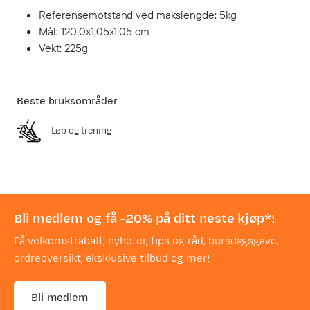
Referensemotstand ved makslengde: 5kg
Mål: 120,0x1,05x1,05 cm
Vekt: 225g
Beste bruksområder
Løp og trening
Bli medlem og få -20% på ditt neste kjøp*!
Få velkomstrabatt, nyheter, tips og råd, bursdagsgave,
ordreoversikt, eksklusive tilbud og mer!
Bli medlem