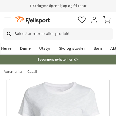
100 dagers åpent kjøp og fri retur
Herre
Dame
Utstyr
Sko og støvler
Barn
Akt
Sesongens nyheter her!
👉
Varemerker
Casall