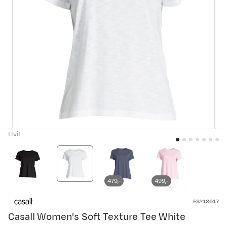
Hvit
479,-
499,-
FS218617
Casall Women's Soft Texture Tee White