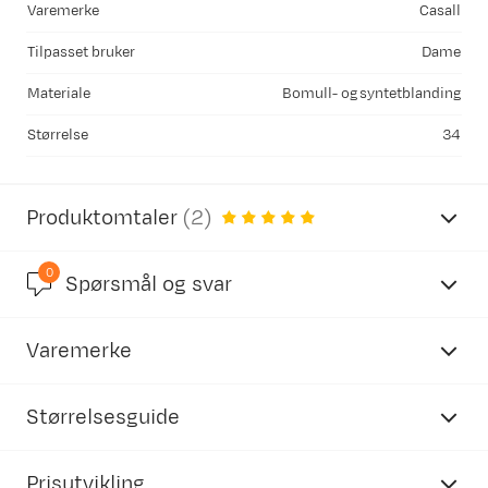
Varemerke
Casall
Tilpasset bruker
Dame
Materiale
Bomull- og syntetblanding
Størrelse
34
Produktomtaler
(
2
)
0
5.0
Spørsmål og svar
Varemerke
basert på 3 anmeldelser
Størrelsesguide
Prisutvikling
Johanne