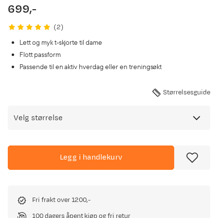
699,-
price
(
2
)
Lett og myk t-skjorte til dame
Flott passform
Passende til en aktiv hverdag eller en treningsøkt
Størrelsesguide
Velg størrelse
Legg i handlekurv
Fri frakt over 1200,-
100 dagers åpent kjøp og fri retur