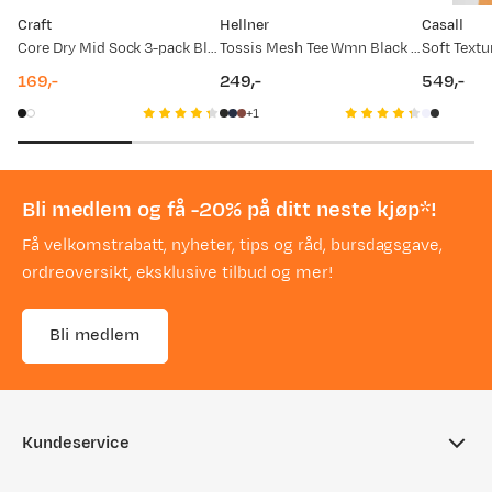
Craft
Hellner
Casall
Core Dry Mid Sock 3-pack Black
Tossis Mesh Tee Wmn Black Beauty
Soft Textu
169,-
249,-
549,-
price
price
price
1
Bli medlem og få -20% på ditt neste kjøp*!
Få velkomstrabatt, nyheter, tips og råd, bursdagsgave,
ordreoversikt, eksklusive tilbud og mer!
Bli medlem
Kundeservice
Ofte stilte spørsmål