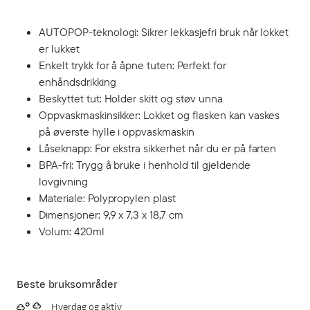
AUTOPOP-teknologi: Sikrer lekkasjefri bruk når lokket
er lukket
Enkelt trykk for å åpne tuten: Perfekt for
enhåndsdrikking
Beskyttet tut: Holder skitt og støv unna
Oppvaskmaskinsikker: Lokket og flasken kan vaskes
på øverste hylle i oppvaskmaskin
Låseknapp: For ekstra sikkerhet når du er på farten
BPA-fri: Trygg å bruke i henhold til gjeldende
lovgivning
Materiale: Polypropylen plast
Dimensjoner: 9,9 x 7,3 x 18,7 cm
Volum: 420ml
Beste bruksområder
Hverdag og aktiv