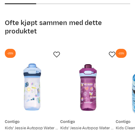
price
price
07.08.2025
279,-
Ofte kjøpt sammen med dette
produktet
-25%
-23%
Contigo
Contigo
Contigo
Kids' Jessie Autopop Water Bottle 420 ml Periw School
Kids' Jessie Autopop Water Bottle 420 ml Grape Retro
Kids Clean