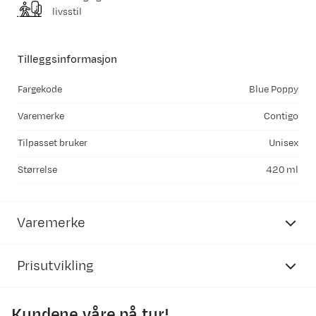
livsstil
Tilleggsinformasjon
Fargekode
Blue Poppy
Varemerke
Contigo
Tilpasset bruker
Unisex
Størrelse
420 ml
Varemerke
Prisutvikling
Kundene våre på tur!