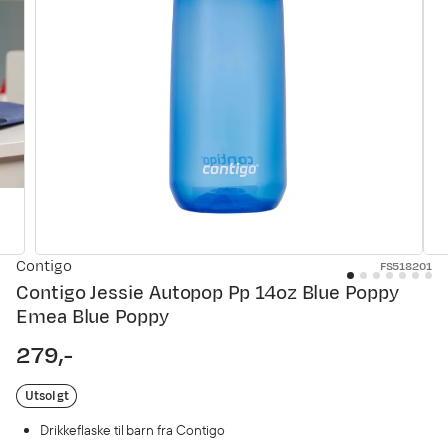
Contigo
FS518201
Contigo Jessie Autopop Pp 14oz Blue Poppy
Emea Blue Poppy
279,-
price
Utsolgt
Drikkeflaske til barn fra Contigo