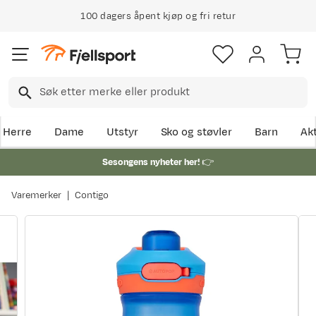
100 dagers åpent kjøp og fri retur
Herre
Dame
Utstyr
Sko og støvler
Barn
Akt
Sesongens nyheter her!
👉
Varemerker
Contigo