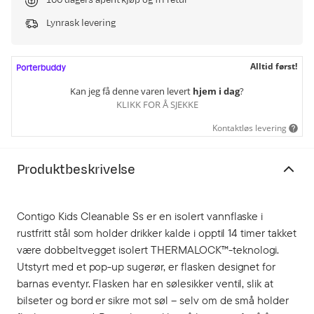
100 dagers åpent kjøp og fri retur
Lynrask levering
Alltid først!
Kan jeg få denne varen levert
hjem i dag
?
KLIKK FOR Å SJEKKE
Kontaktløs levering
Produktbeskrivelse
Contigo Kids Cleanable Ss er en isolert vannflaske i
rustfritt stål som holder drikker kalde i opptil 14 timer takket
være dobbeltvegget isolert THERMALOCK™-teknologi.
Utstyrt med et pop-up sugerør, er flasken designet for
barnas eventyr. Flasken har en sølesikker ventil, slik at
bilseter og bord er sikre mot søl – selv om de små holder