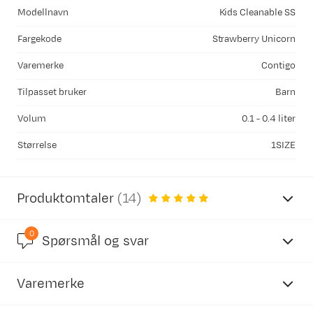
Modellnavn
Kids Cleanable SS
Fargekode
Strawberry Unicorn
Varemerke
Contigo
Tilpasset bruker
Barn
Volum
0.1 - 0.4 liter
Størrelse
1SIZE
Produktomtaler
(
14
)
0
4.9
Spørsmål og svar
Varemerke
basert på 14 anmeldelser