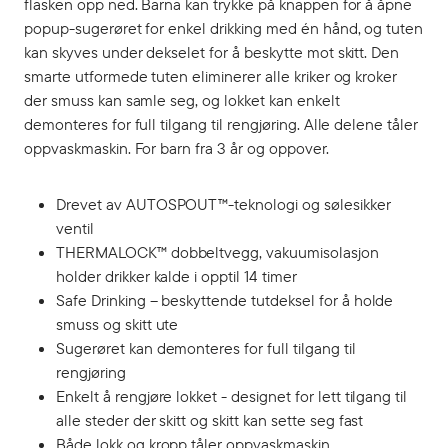
flasken opp ned. Barna kan trykke på knappen for å åpne
popup-sugerøret for enkel drikking med én hånd, og tuten
kan skyves under dekselet for å beskytte mot skitt. Den
smarte utformede tuten eliminerer alle kriker og kroker
der smuss kan samle seg, og lokket kan enkelt
demonteres for full tilgang til rengjøring. Alle delene tåler
oppvaskmaskin. For barn fra 3 år og oppover.
Drevet av AUTOSPOUT™-teknologi og sølesikker
ventil
THERMALOCK™ dobbeltvegg, vakuumisolasjon
holder drikker kalde i opptil 14 timer
Safe Drinking – beskyttende tutdeksel for å holde
smuss og skitt ute
Sugerøret kan demonteres for full tilgang til
rengjøring
Enkelt å rengjøre lokket - designet for lett tilgang til
alle steder der skitt og skitt kan sette seg fast
Både lokk og kropp tåler oppvaskmaskin