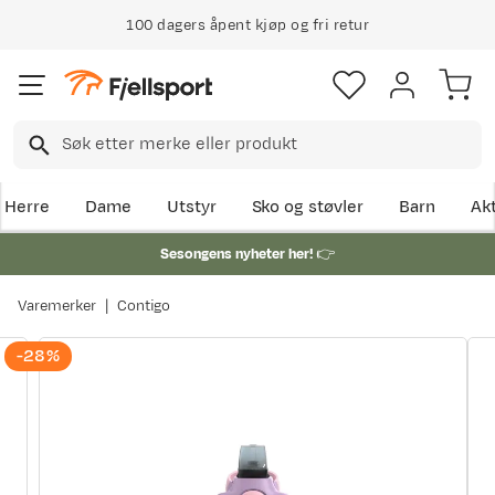
100 dagers åpent kjøp og fri retur
Herre
Dame
Utstyr
Sko og støvler
Barn
Akt
Sesongens nyheter her!
👉
Varemerker
Contigo
-28%