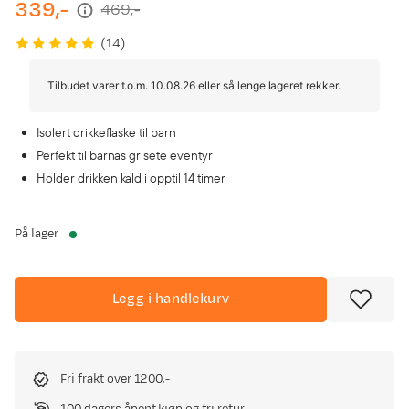
339,-
469,-
discounted
original
price
price
(
14
)
Tilbudet varer t.o.m. 10.08.26 eller så lenge lageret rekker.
Isolert drikkeflaske til barn
Perfekt til barnas grisete eventyr
Holder drikken kald i opptil 14 timer
På lager
Legg i handlekurv
Fri frakt over 1200,-