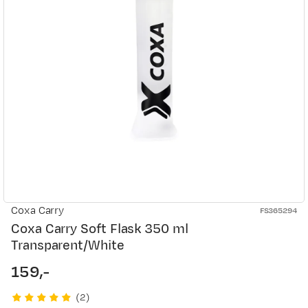
Coxa Carry
FS365294
Coxa Carry Soft Flask 350 ml
Transparent/White
159,-
price
(
2
)