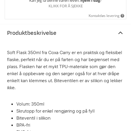
Kan jeg få denne varen levert
hjem i dag
?
KLIKK FOR Å SJEKKE
Kontaktløs levering
Produktbeskrivelse
Soft Flask 350ml fra Coxa Carry er en praktisk og fleksibel
flaske, perfekt når du er på farten og har begrenset med
plass. Flasken har et mykt TPU-materiale som gjør den
enkel å oppbevare og den sørger også for at hver dråpe
enkelt kan klemmes ut. Biteventilen er av silikon og lekker
ikke.
Volum: 350ml
Skrutopp for enkel rengjøring og på fyll
Biteventil i silikon
BPA-fri