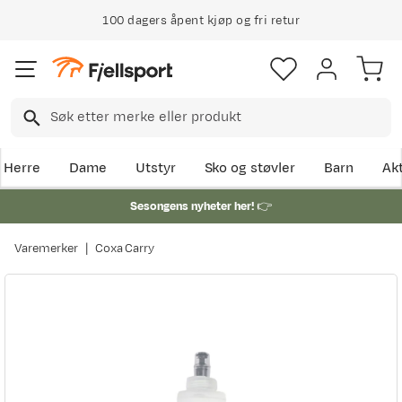
100 dagers åpent kjøp og fri retur
Herre
Dame
Utstyr
Sko og støvler
Barn
Akt
Sesongens nyheter her!
👉
Varemerker
Coxa Carry