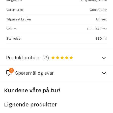
Fargekode
Transparent/White
Varemerke
Coxa Carry
Tilpasset bruker
Unisex
Volum
0.1 - 0.4 liter
Størrelse
350 ml
Produktomtaler
(
2
)
0
4.8
Spørsmål og svar
Kundene våre på tur!
basert på 5 anmeldelser
Lignende produkter