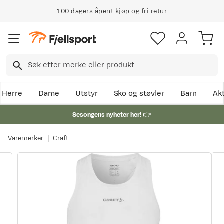
100 dagers åpent kjøp og fri retur
Herre
Dame
Utstyr
Sko og støvler
Barn
Akt
Sesongens nyheter her!
👉
Varemerker
Craft