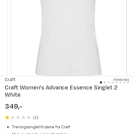
Craft
FS562481
Craft Women's Advance Essence Singlet 2
White
349,-
price
(
1
)
Treningssinglet til dame fra Craft