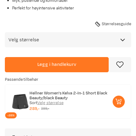
Myk, pustende og komfortabel
Perfekt for høyintensive aktiviteter
Størrelsesguide
Velg størrelse
Legg i handlekurv
Passende tilbehør
Hellner Women's Kelva 2-In-1 Short Black
Beauty/black Beauty
Sort
Velg størrelse
289,-
399,-
discounted
original
-28%
price
price