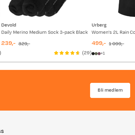
Devold
Urberg
Daily Merino Medium Sock 3-pack Black
Women's 2L Rain Co
239,-
499,-
329,-
1 099,-
discounted
original
discounted
original
)
(
29
)
1
price
price
price
price
Bli medlem
ss