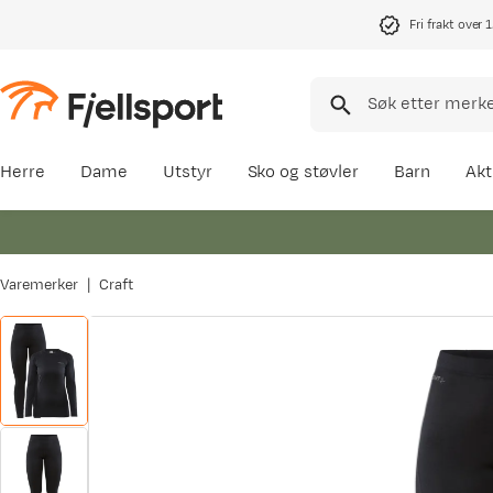
Fri frakt over 
Herre
Dame
Utstyr
Sko og støvler
Barn
Akt
Varemerker
Craft