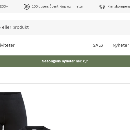
1200,-
100 dagers åpent kjøp og fri retur
Klimakompense
iviteter
SALG
Nyheter
Sesongens nyheter her!
👉