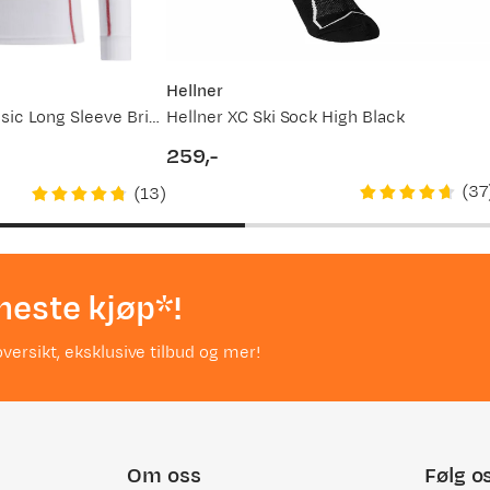
Hellner
Women's RaceX Classic Long Sleeve Bright White/Swix Red
Hellner XC Ski Sock High Black
259,-
price
(
37
(
13
)
neste kjøp*!
versikt, eksklusive tilbud og mer!
Om oss
Følg o