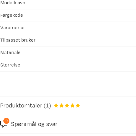
Modellnavn
Fargekode
Varemerke
Tilpasset bruker
Materiale
Størrelse
Produktomtaler
(
1
)
0
Spørsmål og svar
5.0