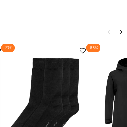
749,-
449,-
749,-
-27%
-55%