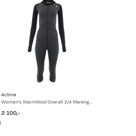
Ny pris
799,-
559,-
799,-
449,-
Aclima
Women's WarmWool Overall 3/4 Marengo/Jet Black/Corsair
749,-
vordan
2 100,-
price
449,-
)