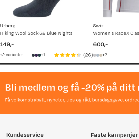
Urberg
Swix
Hiking Wool Sock G2 Blue Nights
149,-
600,-
price
price
(
26
)
2
varianter
1
2
Bli medlem og få -20% på ditt 
Få velkomstrabatt, nyheter, tips og råd, bursdagsgave, ordreo
Kundeservice
Faste kampanjer