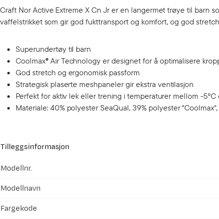
Craft Nor Active Extreme X Cn Jr er en langermet trøye til barn som
vaffelstrikket som gir god fukttransport og komfort, og god stret
Superundertøy til barn
Coolmax® Air Technology er designet for å optimalisere krop
God stretch og ergonomisk passform
Strategisk plaserte meshpaneler gir ekstra ventilasjon
Perfekt for aktiv lek eller trening i temperaturer mellom -5ºC
Materiale: 40% polyester SeaQual, 39% polyester "Coolmax", 2
Tilleggsinformasjon
Modellnr.
Modellnavn
Fargekode