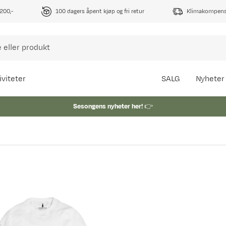
1200,-
100 dagers åpent kjøp og fri retur
Klimakompense
iviteter
SALG
Nyheter
Sesongens nyheter her!
👉