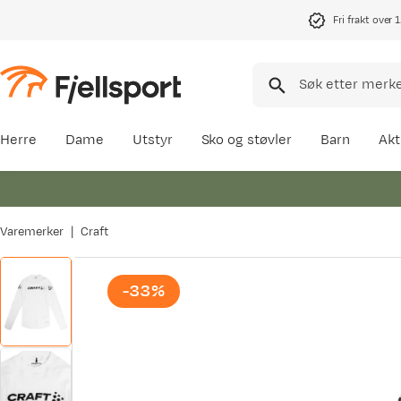
Fri frakt over 
Herre
Dame
Utstyr
Sko og støvler
Barn
Akt
Varemerker
Craft
-33%