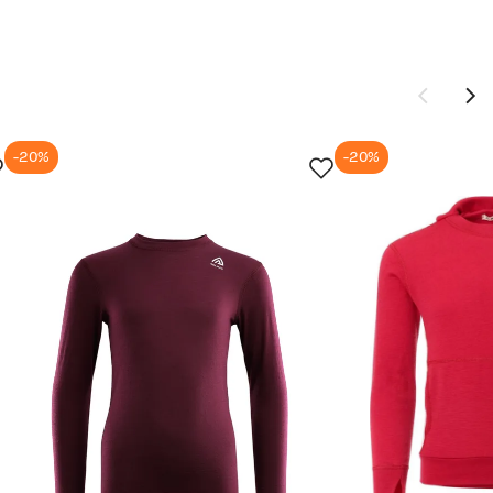
-20%
-20%
Ny pris
399,-
599,-
399,-