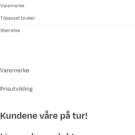
Varemerke
Tilpasset bruker
Størrelse
Varemerke
Prisutvikling
Kundene våre på tur!
650
600