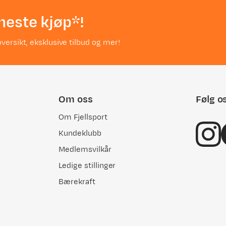
neste kjøp*!
versikt, eksklusive tilbud og mer!
Om oss
Følg o
Om Fjellsport
Kundeklubb
Medlemsvilkår
Ledige stillinger
Bærekraft