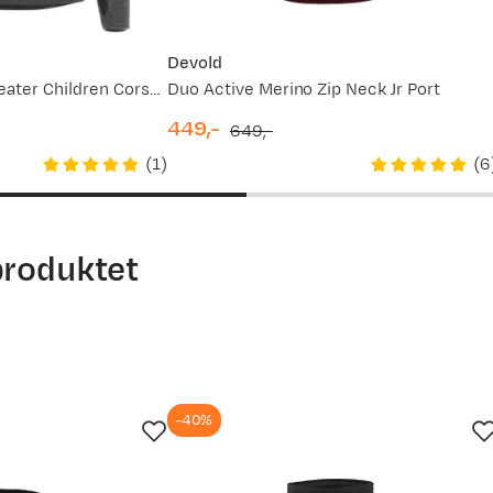
Devold
Warmwool Hood Sweater Children Corsair/Marengo/Beige Melange
Duo Active Merino Zip Neck Jr Port
449,-
649,-
discounted
original
(
1
)
(
6
price
price
produktet
-40%