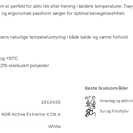
 er perfekt for aktiv lek eller trening i kaldere temperaturer. Trø
ch og ergonomisk passform sørger for optimal bevegelsesfrihet.
pens naturlige temperaturstyring i både kalde og varme forhold
 og +10ºC
1% resirkulert polyester
Beste bruksområder
Hverdag og aktiv li
1913435
Tur og friluftsliv
NOR Active Extreme X CN Jr
White