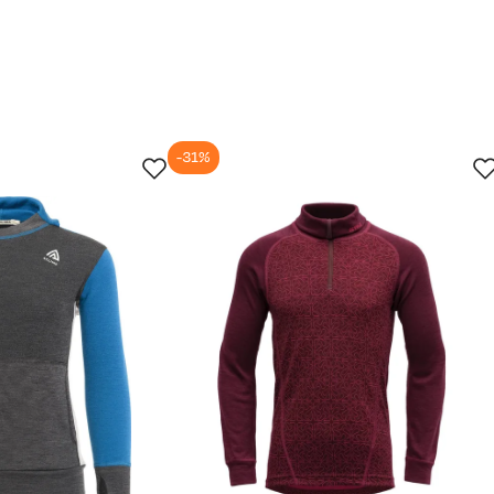
-31%
jun.
28. jun.
11. jul.
24. jul.