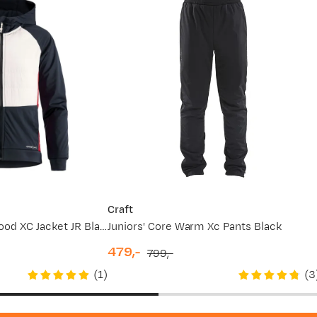
Craft
NOR ADV Thermal Hood XC Jacket JR Blaze/Bright Red
Juniors' Core Warm Xc Pants Black
479,-
799,-
discounted
original
(
1
)
(
3
price
price