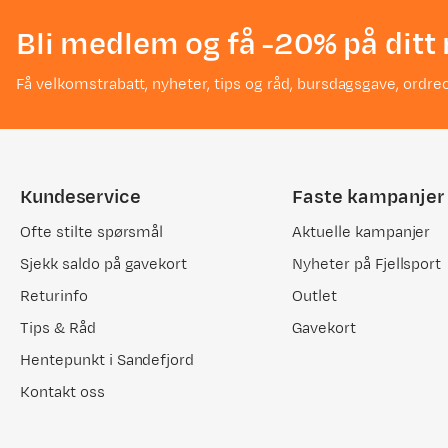
Bli medlem og få -20% på ditt 
Få velkomstrabatt, nyheter, tips og råd, bursdagsgave, ordreo
Kundeservice
Faste kampanjer
Ofte stilte spørsmål
Aktuelle kampanjer
Sjekk saldo på gavekort
Nyheter på Fjellsport
Returinfo
Outlet
Tips & Råd
Gavekort
Hentepunkt i Sandefjord
Kontakt oss