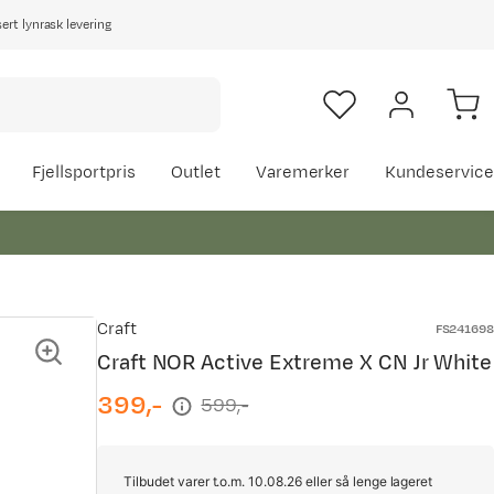
rt lynrask levering
Fjellsportpris
Outlet
Varemerker
Kundeservice
Craft
FS241698
Craft NOR Active Extreme X CN Jr White
399,-
599,-
discounted
original
price
price
Tilbudet varer t.o.m. 10.08.26 eller så lenge lageret