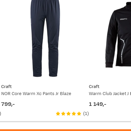
Craft
Craft
NOR Core Warm Xc Pants Jr Blaze
Warm Club Jacket J 
799,-
1 149,-
price
price
)
(
1
)