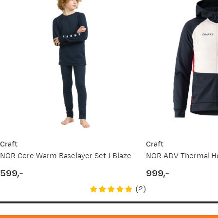
Craft
Craft
NOR Core Warm Baselayer Set J Blaze
599,-
999,-
price
price
(
2
)