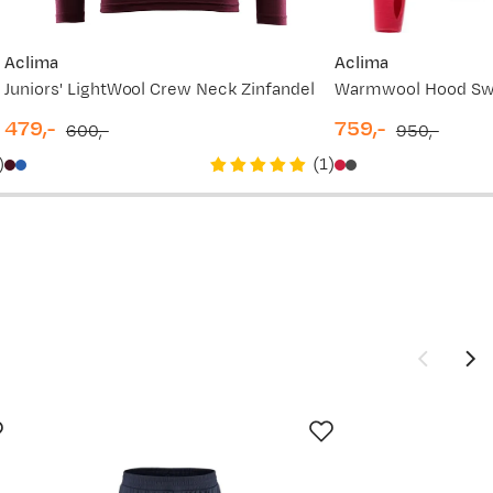
599,-
399,-
Aclima
Aclima
Juniors' LightWool Crew Neck Zinfandel
599,-
479,-
759,-
600,-
950,-
discounted
original
discounted
original
)
(
1
)
price
price
price
price