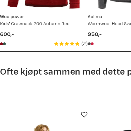
01.12.2025
30.10.2025
Woolpower
Aclima
Kids' Crewneck 200 Autumn Red
06.08.2025
600,-
950,-
price
price
(
2
)
Ofte kjøpt sammen med dette 