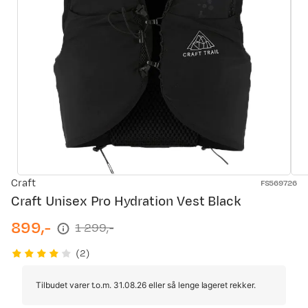
Craft
FS569726
Craft Unisex Pro Hydration Vest Black
899,-
1 299,-
discounted
original
price
price
(
2
)
Tilbudet varer t.o.m. 31.08.26 eller så lenge lageret rekker.