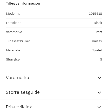
Tilleggsinformasjon
Modellnr.
1915618
Fargekode
Black
Varemerke
Craft
Tilpasset bruker
Unisex
Materiale
Syntet
Størrelse
S
Varemerke
Størrelsesguide
Prisutvikling