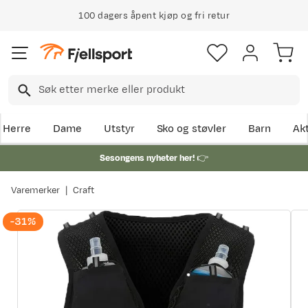
100 dagers åpent kjøp og fri retur
Herre
Dame
Utstyr
Sko og støvler
Barn
Akt
Sesongens nyheter her!
👉
Varemerker
Craft
-31%