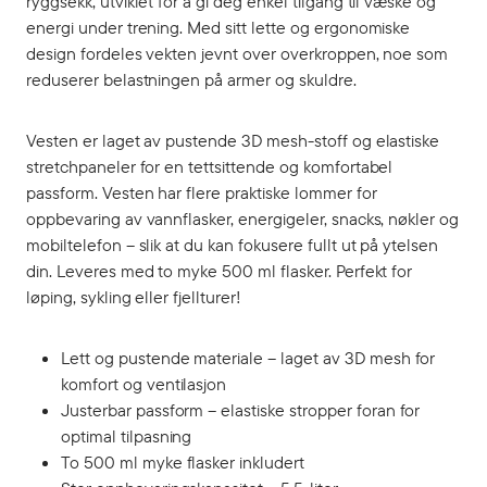
ryggsekk, utviklet for å gi deg enkel tilgang til væske og
energi under trening. Med sitt lette og ergonomiske
design fordeles vekten jevnt over overkroppen, noe som
reduserer belastningen på armer og skuldre.
Vesten er laget av pustende 3D mesh-stoff og elastiske
stretchpaneler for en tettsittende og komfortabel
passform. Vesten har flere praktiske lommer for
oppbevaring av vannflasker, energigeler, snacks, nøkler og
mobiltelefon – slik at du kan fokusere fullt ut på ytelsen
din. Leveres med to myke 500 ml flasker. Perfekt for
løping, sykling eller fjellturer!
Lett og pustende materiale – laget av 3D mesh for
komfort og ventilasjon
Justerbar passform – elastiske stropper foran for
optimal tilpasning
To 500 ml myke flasker inkludert