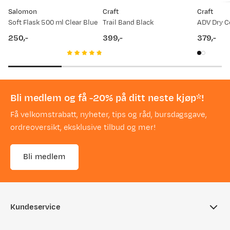
(åpner ny side)
Salomon
Craft
Craft
Har du spørsmål, ikke nøl med å ta kontakt med
Soft Flask 500 ml Clear Blue
Trail Band Black
vår kundeservice.
250,-
399,-
379,-
price
price
price
Bli medlem og få -20% på ditt neste kjøp*!
Få velkomstrabatt, nyheter, tips og råd, bursdagsgave,
ordreoversikt, eksklusive tilbud og mer!
Bli medlem
Kundeservice
Ofte stilte spørsmål