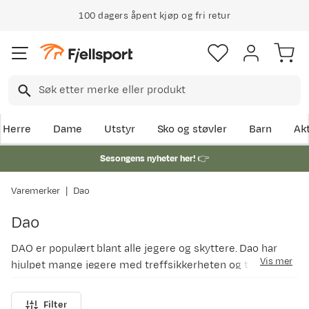
100 dagers åpent kjøp og fri retur
Herre
Dame
Utstyr
Sko og støvler
Barn
Akt
Sesongens nyheter her!
👉
Varemerker
Dao
Dao
DAO er populært blant alle jegere og skyttere. Dao har
Vis mer
hjulpet mange jegere med treffsikkerheten og til
skytetrening. Leirdueskyting er en populær og spennende
måte å øve både sikte og avtrekk. Skitt jakt !
Filter