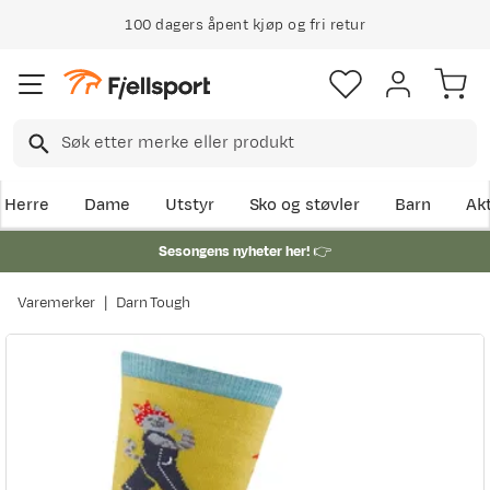
100 dagers åpent kjøp og fri retur
Herre
Dame
Utstyr
Sko og støvler
Barn
Akt
Sesongens nyheter her!
👉
Varemerker
Darn Tough