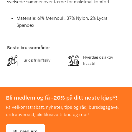
sveisede sømmer over tærne for maksimal komfort.
Materiale: 61% Merinoull, 37% Nylon, 2% Lycra
Spandex
Beste bruksområder
Hverdag og aktiv
Tur og friluftsliv
livsstil
Bli medlem og få -20% på ditt neste kjøp*!
Få velkomstrabatt, nyheter, tips og råd, bursdagsgave,
ordreoversikt, eksklusive tilbud og mer!
Bli medlem