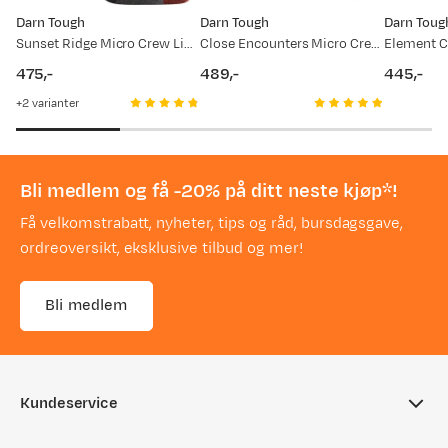
Darn Tough
Darn Tough
Darn Toug
Sunset Ridge Micro Crew Lightweight With Cushion Charcoal
Close Encounters Micro Crew Midweight With Cushion Eclipse
475,-
489,-
445,-
price
price
price
2
varianter
Bli medlem og få -20% på ditt neste kjøp*!
Få velkomstrabatt, nyheter, tips og råd, bursdagsgave,
ordreoversikt, eksklusive tilbud og mer!
Bli medlem
Kundeservice
Ofte stilte spørsmål