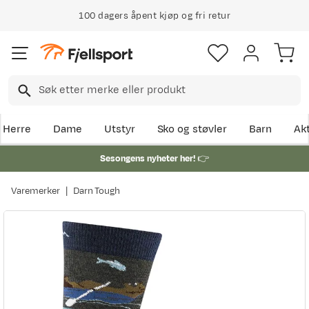
100 dagers åpent kjøp og fri retur
Herre
Dame
Utstyr
Sko og støvler
Barn
Akt
Sesongens nyheter her!
👉
Varemerker
Darn Tough