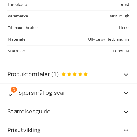
Fargekode
Forest
Varemerke
Darn Tough
Tilpasset bruker
Herre
Materiale
Ull- og syntetblanding
Størrelse
Forest M
Produktomtaler
(
1
)
0
5.0
Spørsmål og svar
Størrelsesguide
basert på 1 anmeldelse
Prisutvikling
Darn Tough
sokker unisex/herre