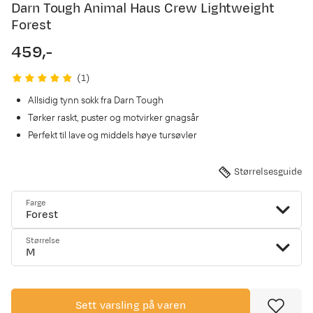
Darn Tough Animal Haus Crew Lightweight
Forest
459,-
price
(
1
)
Allsidig tynn sokk fra Darn Tough
Tørker raskt, puster og motvirker gnagsår
Perfekt til lave og middels høye tursøvler
Størrelsesguide
Farge
Forest
Størrelse
M
Sett varsling på varen