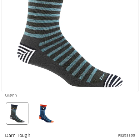
Grønn
Darn Tough
FS258855