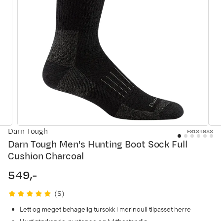
Darn Tough
FS184988
Darn Tough Men's Hunting Boot Sock Full
Cushion Charcoal
549,-
price
(
5
)
Lett og meget behagelig tursokk i merinoull tilpasset herre