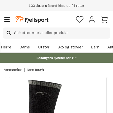
100 dagers åpent kjøp og fri retur
Herre
Dame
Utstyr
Sko og støvler
Barn
Akt
Sesongens nyheter her!
👉
Varemerker
Darn Tough