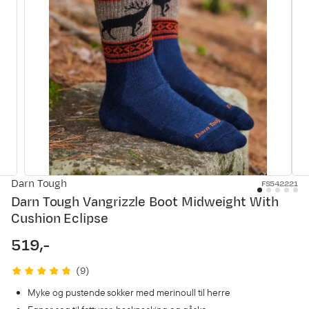
Darn Tough
FS542221
Darn Tough Vangrizzle Boot Midweight With
Cushion Eclipse
519,-
price
(
9
)
Myke og pustende sokker med merinoull til herre