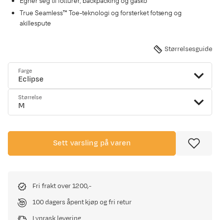
Egner seg til fotturer, backpacking og gåsko
True Seamless™ Toe-teknologi og forsterket fotseng og
akillespute
Størrelsesguide
Farge
Eclipse
Størrelse
M
Sett varsling på varen
Fri frakt over 1200,-
100 dagers åpent kjøp og fri retur
Lynrask levering