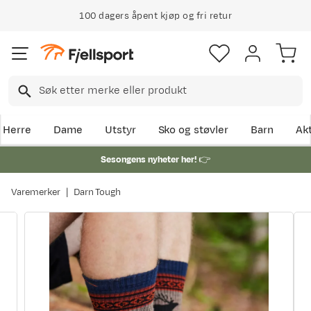
100 dagers åpent kjøp og fri retur
Herre
Dame
Utstyr
Sko og støvler
Barn
Akt
Sesongens nyheter her!
👉
Varemerker
Darn Tough