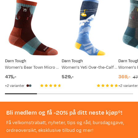
Darn Tough
Darn Tough
Darn Toug
Women's Bear Town Micro Crew Light Cushion Burgundy
Women's Yeti Over-the-Calf Lightweight Ski & Snowboard Sock No Cushion Midnight
475,-
529,-
369,-
47
price
price
discount
original
2
varianter
2
varianter
price
price
Bli medlem og få -20% på ditt neste kjøp*!
Få velkomstrabatt, nyheter, tips og råd, bursdagsgave,
ordreoversikt, eksklusive tilbud og mer!