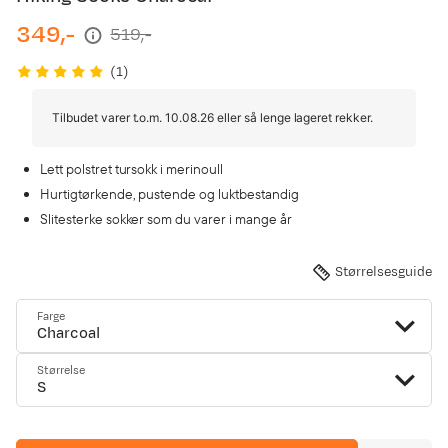
349,-
519,-
discounted
original
price
price
(
1
)
Tilbudet varer t.o.m. 10.08.26 eller så lenge lageret rekker.
Lett polstret tursokk i merinoull
Hurtigtørkende, pustende og luktbestandig
Slitesterke sokker som du varer i mange år
Størrelsesguide
Farge
Charcoal
Størrelse
S