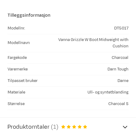
Tilleggsinformasjon
Modellnr.
DT5017
Vanna Grizzle W Boot Midweight with
Modellnavn
Cushion
Fargekode
Charcoal
Varemerke
Darn Tough
Tilpasset bruker
Dame
Materiale
Ull- og syntetblanding
Størrelse
Charcoal S
Produktomtaler
(
1
)