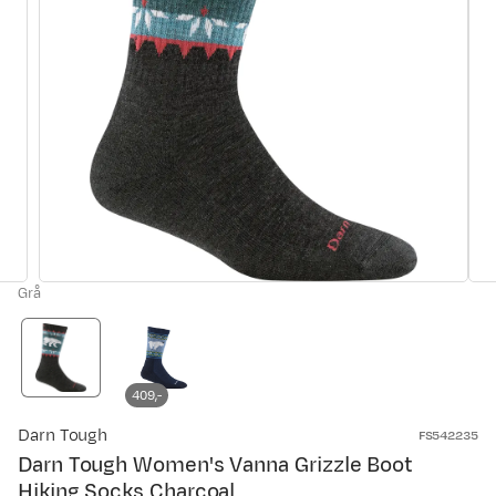
Grå
409,-
Darn Tough
FS542235
Darn Tough Women's Vanna Grizzle Boot
Hiking Socks Charcoal