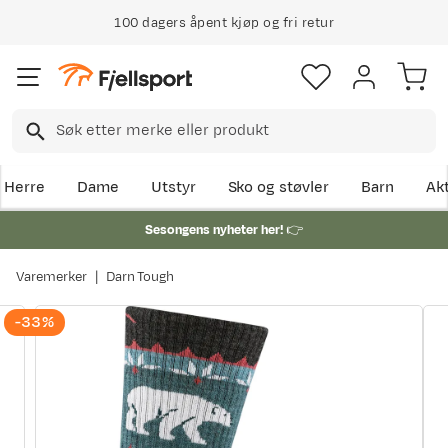
100 dagers åpent kjøp og fri retur
Herre
Dame
Utstyr
Sko og støvler
Barn
Akt
Sesongens nyheter her!
👉
Varemerker
Darn Tough
-33%