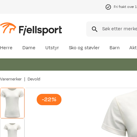
Fri frakt over 
Herre
Dame
Utstyr
Sko og støvler
Barn
Akt
Varemerker
Devold
-22%