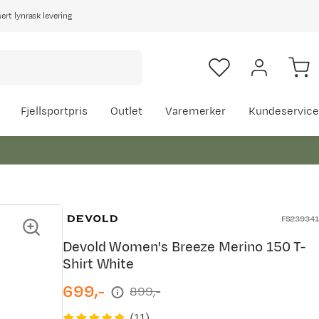
rt lynrask levering
Fjellsportpris
Outlet
Varemerker
Kundeservice
FS239341
Devold Women's Breeze Merino 150 T-
Shirt White
699,-
899,-
discounted
original
price
price
(
11
)