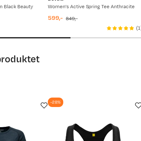
n Black Beauty
Women's Active Spring Tee Anthracite
599,-
849,-
discounted
original
(
1
r siden
price
price
produktet
-28%