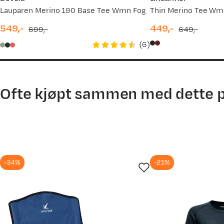
Lauparen Merino 190 Base Tee Wmn Fog
Thin Merino Tee Wm
549,-
449,-
699,-
649,-
Inger P
Bekreftet kjøper
discounted
original
discounted
original
(
6
)
Opplevd passform:
Perfekt
Høyde:
165-169
Vekt:
55-59
10 månede
price
price
price
price
Kjøpt størrelse:
S
Valgt farge:
WHITE
Ofte kjøpt sammen med dette 
Gro H
Bekreftet kjøper
2 år siden
-34%
-21%
Kjøpt størrelse:
M
Valgt farge:
BLACK