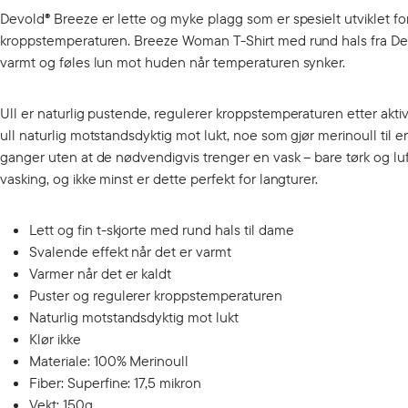
Devold® Breeze er lette og myke plagg som er spesielt utviklet fo
kroppstemperaturen. Breeze Woman T-Shirt med rund hals fra Devol
varmt og føles lun mot huden når temperaturen synker.
Ull er naturlig pustende, regulerer kroppstemperaturen etter aktivit
ull naturlig motstandsdyktig mot lukt, noe som gjør merinoull til 
ganger uten at de nødvendigvis trenger en vask – bare tørk og luft,
vasking, og ikke minst er dette perfekt for langturer.
Lett og fin t-skjorte med rund hals til dame
Svalende effekt når det er varmt
Varmer når det er kaldt
Puster og regulerer kroppstemperaturen
Naturlig motstandsdyktig mot lukt
Klør ikke
Materiale: 100% Merinoull
Fiber: Superfine: 17,5 mikron
Vekt: 150g