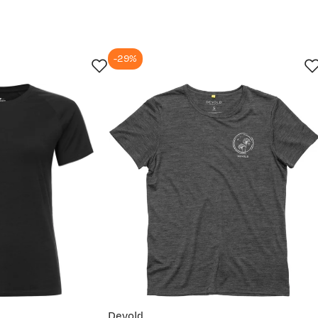
-29%
un.
30. jun.
13. jul.
26. jul.
Devold