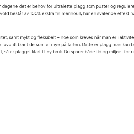
r dagene det er behov for ultralette plagg som puster og regulere
d består av 100% ekstra fin merinoull, har en svalende effekt nå
et, samt mykt og fleksibelt – noe som kreves når man er i aktivitet.
en favoritt blant de som er mye på farten. Dette er plagg man kan b
 så er plagget klart til ny bruk. Du sparer både tid og miljøet for