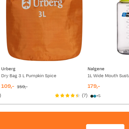
Urberg
Nalgene
Dry Bag 3 L Pumpkin Spice
1L Wide Mouth Susta
109,-
179,-
159,-
discounted
original
price
)
(
7
)
5
price
price