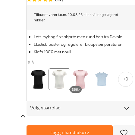
Tilbudet varer t.o.m. 10.08.26 eller så lenge lageret
rekker.
Lett, myk og fin t-skjorte med rund hals fra Devold
Elastisk, puster og regulerer kroppstemperaturen
Kløfri 100% merinoull
Blå
+
0
899,-
Velg størrelse
Legg i handlekurv