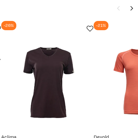
-26%
-21%
Ny pris
699,-
899,-
849,-
899,-
Aclima
Devold