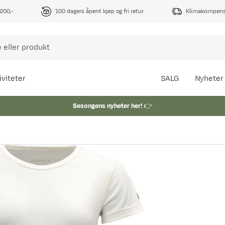
1200,-
100 dagers åpent kjøp og fri retur
Klimakompense
iviteter
SALG
Nyheter
Sesongens nyheter her!
👉