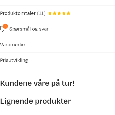
Produktomtaler
(
11
)
0
Spørsmål og svar
4.7
Varemerke
basert på 10 anmeldelser
Prisutvikling
Kundene våre på tur!
Hege R
950
Bekreftet kjøper
1 måned siden
900
Lignende produkter
Kjøpt størrelse:
S
850
Valgt farge:
BLACK
800