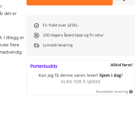
r
r det er
Fri frakt over 1200,-
100 dagers åpent kjøp og fri retur
 I tillegg er
ruke flere
Lynrask levering
 unødvendig
Alltid først!
Kan jeg få denne varen levert
hjem i dag
?
KLIKK FOR Å SJEKKE
Kontaktløs levering