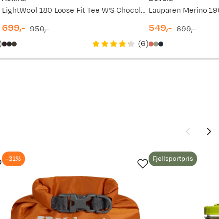
LightWool 180 Loose Fit Tee W'S Chocolate Plum
699,-
549,-
950,-
699,-
discounted
original
discounted
original
)
(
6
)
price
price
price
price
-31%
Fjellsportpris