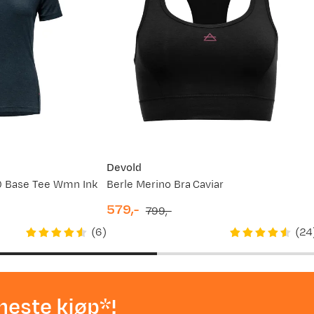
Devold
0 Base Tee Wmn Ink
Berle Merino Bra Caviar
579,-
799,-
discounted
original
(
6
)
(
24
price
price
neste kjøp*!