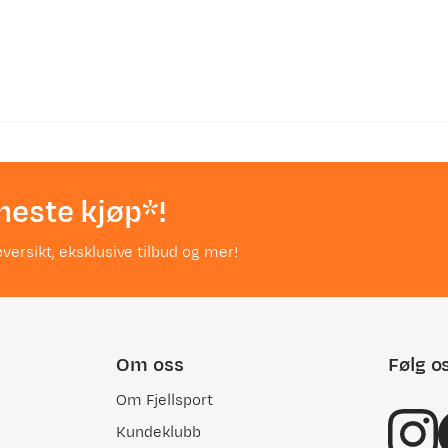
neste kjøp*!
versikt, eksklusive tilbud og mer!
Om oss
Følg o
Om Fjellsport
Kundeklubb