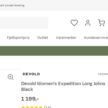
rt lynrask levering
Fjellsportpris
Outlet
Varemerker
Kundeservice
FS2393
Devold Women's Expedition Long Johns
Black
1 199,-
price
(
14
)