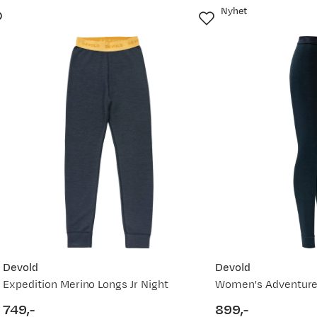
Nyhet
Ny pris
store deler
1 199,-
849,-
1 199,-
849,-
vordan
1 199,-
Devold
Devold
Expedition Merino Longs Jr Night
849,-
749,-
899,-