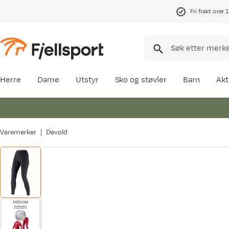
Fri frakt over 
Herre
Dame
Utstyr
Sko og støvler
Barn
Akt
Varemerker
Devold