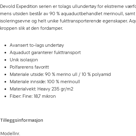
Devold Expedition serien er tolags ullundertøy for ekstreme værfo
mens utsiden består av 90 % aquaductbehandlet merinoull, samt 1
isoleringsevne og helt unike fukttransporterende egenskaper. Aqua
kroppen slik at den fordamper.
Avansert to-lags undertøy
Aquaduct garanterer fukttransport
Unik isolasjon
Polfarerens favoritt
Materiale utside: 90 % merino ull / 10 % polyamid
Materiale innside: 100 % merinoull
Materialvekt: Heavy 235 gr/m2
Fiber: Fine: 18,7 mikron
Tilleggsinformasjon
Modellnr.