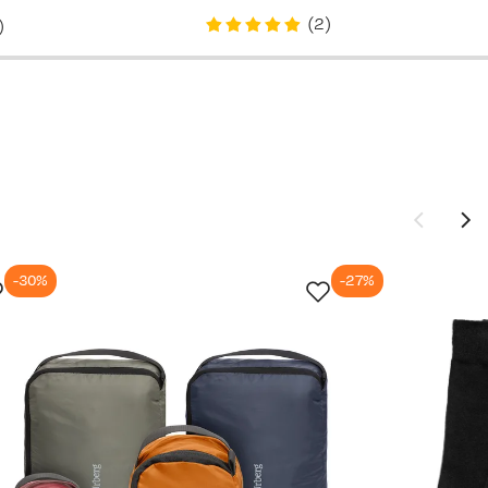
price
price
(
2
)
)
849,-
879,-
1 099,-
-30%
-27%