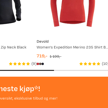
Devold
Zip Neck Black
Women's Expedition Merino 235 Shirt Be
719,-
1 199,-
discounted
original
(
9
)
(
10
price
price
neste kjøp*!
versikt, eksklusive tilbud og mer!