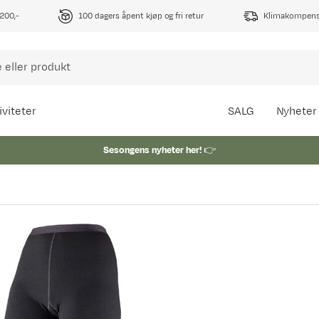
1200,-
100 dagers åpent kjøp og fri retur
Klimakompense
iviteter
SALG
Nyheter
Sesongens nyheter her!
👉