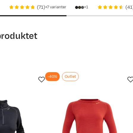
price
(
71
)
(
41
7
varianter
1
produktet
-40%
Outlet