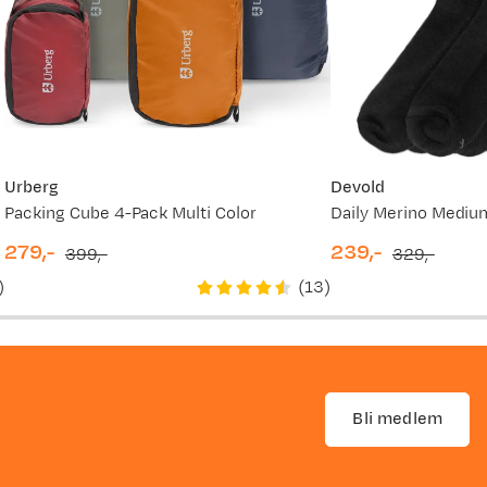
Urberg
Devold
auty
Packing Cube 4-Pack Multi Color
Daily Merino Mediu
279,-
239,-
399,-
329,-
discounted
original
discounted
original
)
(
13
)
price
price
price
price
Bli medlem