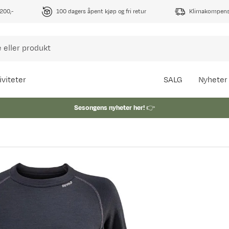
1200,-
100 dagers åpent kjøp og fri retur
Klimakompense
iviteter
SALG
Nyheter
Sesongens nyheter her!
👉