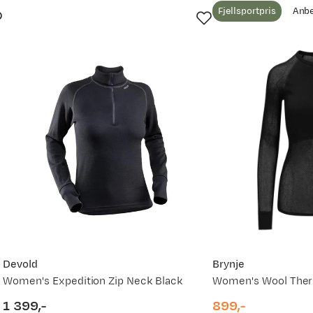
Fjellsportpris
Anbe
L da jeg
fekt.
Ny pris
1 199,-
799,-
1 199,-
799,-
vordan
1 199,-
Devold
Brynje
Women's Expedition Zip Neck Black
849,-
1 399,-
899,-