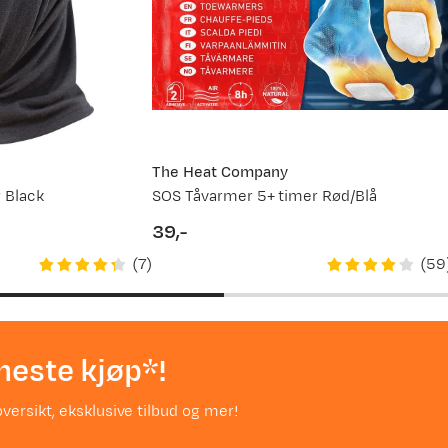
The Heat Company
 Black
SOS Tåvarmer 5+ timer Rød/Blå
39,-
price
(
7
)
(
59
neste kjøp*!
versikt, eksklusive tilbud og mer!