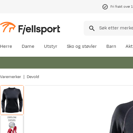
Fri frakt over 
Herre
Dame
Utstyr
Sko og støvler
Barn
Akt
Varemerker
Devold