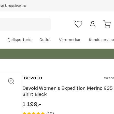
rt lynrask levering
Fjellsportpris
Outlet
Varemerker
Kundeservice
FS2396
Devold Women's Expedition Merino 235
Shirt Black
1 199,-
price
(
10
)