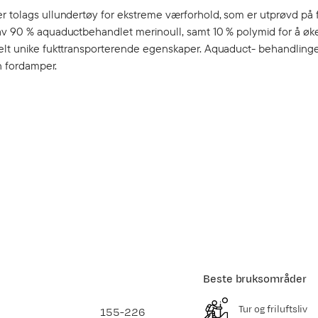
er tolags ullundertøy for ekstreme værforhold, som er utprøvd på 
 av 90 % aquaductbehandlet merinoull, samt 10 % polymid for å øk
helt unike fukttransporterende egenskaper. Aquaduct- behandlinge
en fordamper.
Beste bruksområder
Tur og friluftsliv
155-226