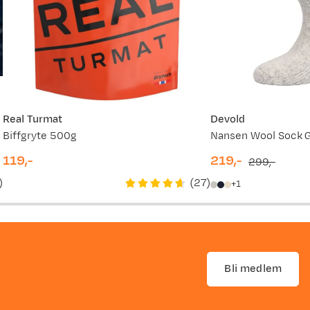
Real Turmat
Devold
Biffgryte 500g
Nansen Wool Sock 
119,-
219,-
299,-
price
discounted
original
)
(
27
)
1
price
price
Bli medlem