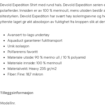
Devold Expedition Shirt med rund hals. Devold Expedition serien 
polarferder. Innsiden er av 100 % merinoull, mens utsiden består
slitestyrken. Devold Expedition har svært høy isoleringsevne og 
ytterste laget gir økt absobsjon av fuktighet fra kroppen slik at d
Avansert to-lags undertøy
Aquaduct garanterer fukttransport
Unik isolasjon
Polfarerens favoritt
Materiale utside: 90 % merino ull / 10 % polyamid
Materiale innside: 100 % merinoull
Materialvekt: Heavy 235 gr/m2
Fiber: Fine: 18,7 mikron
Tilleggsinformasjon
Modellnr.