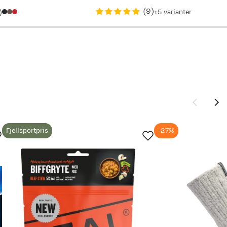
price
price
(
9
)
)
5
varianter
1 199,-
849,-
1 199,-
Fjellsportpris
-27%