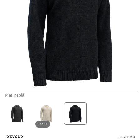
Marineblå
1 399,-
FS134049