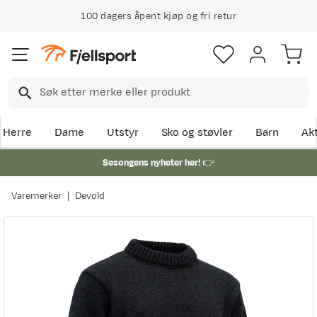
100 dagers åpent kjøp og fri retur
Herre
Dame
Utstyr
Sko og støvler
Barn
Akt
Sesongens nyheter her!
👉
Varemerker
Devold