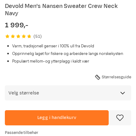
Devold Men's Nansen Sweater Crew Neck
Navy
1 999,-
price
(
51
)
Varm, tradisjonell genser i 100% ull fra Devold
Opprinnelig laget for fiskere og arbeidere langs norskekysten
Populært mellom- og ytterplagg i kaldt vær
Størrelsesguide
Velg størrelse
Legg i handlekurv
Passende tilbehør