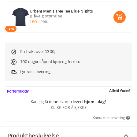
Urberg Men's Tree Tee Blue Nights
Blå
Velg størrelse
189,-
299,-
discounted
original
-37%
price
price
Fri frakt over 1200,-
100 dagers åpent kjøp og fri retur
Lynrask levering
Alltid først!
Kan jeg få denne varen levert
hjem i dag
?
KLIKK FOR Å SJEKKE
Kontaktløs levering
Produktbeskrivelse