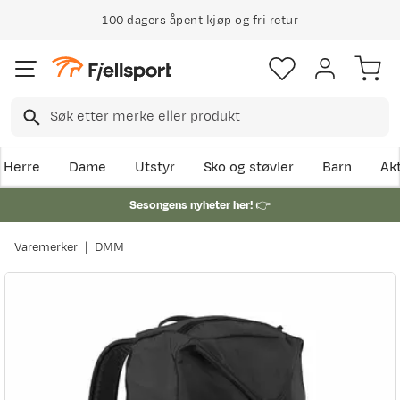
100 dagers åpent kjøp og fri retur
Herre
Dame
Utstyr
Sko og støvler
Barn
Akt
Sesongens nyheter her!
👉
Varemerker
DMM