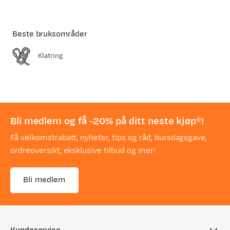
Beste bruksområder
Klatring
Bli medlem og få -20% på ditt neste kjøp*!
Få velkomstrabatt, nyheter, tips og råd, bursdagsgave,
ordreoversikt, eksklusive tilbud og mer!
Bli medlem