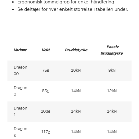
Ergonomisk tommelgrop for enkel håndtering
Se deltajer for hver enkelt størrelse i tabellen under.
Passiv
Variant
Vekt
Bruddstyrke
R
bruddstyrke
Dragon
75g
10kN
9kN
00
Dragon
85g
14kN
12kN
0
Dragon
103g
14kN
14kN
1
Dragon
117g
14kN
14kN
2