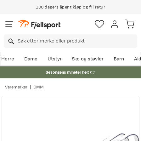
100 dagers åpent kjøp og fri retur
Herre
Dame
Utstyr
Sko og støvler
Barn
Akt
Sesongens nyheter her!
👉
Varemerker
DMM