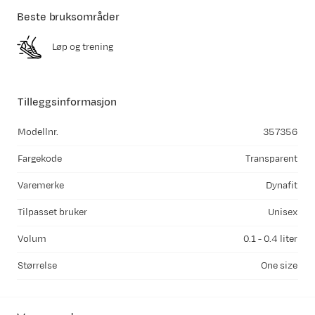
Beste bruksområder
Løp og trening
Tilleggsinformasjon
Modellnr.
357356
Fargekode
Transparent
Varemerke
Dynafit
Tilpasset bruker
Unisex
Volum
0.1 - 0.4 liter
Størrelse
One size