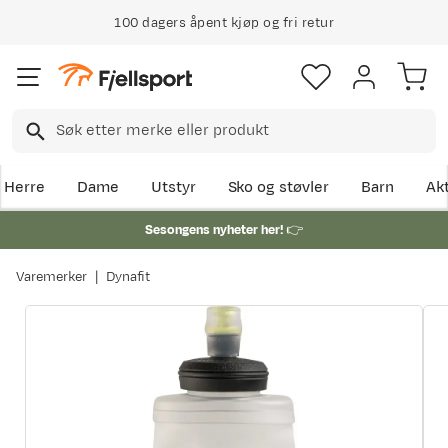
100 dagers åpent kjøp og fri retur
Herre
Dame
Utstyr
Sko og støvler
Barn
Akt
Sesongens nyheter her!
👉
Varemerker
Dynafit