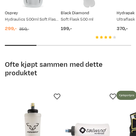
28.05.2026
200,-
Osprey
Black Diamond
Hydrapak
07.04.2026
249,-
Hydraulics 500ml Soft Flask Not Applicable
Soft Flask 500 ml
299,-
199,-
370,-
350,-
07.03.2026
149,-
discounted
original
price
price
price
price
05.02.2026
249,-
05.01.2026
159,-
Ofte kjøpt sammen med dette
produktet
08.08.2025
249,-
Fjellsportpris