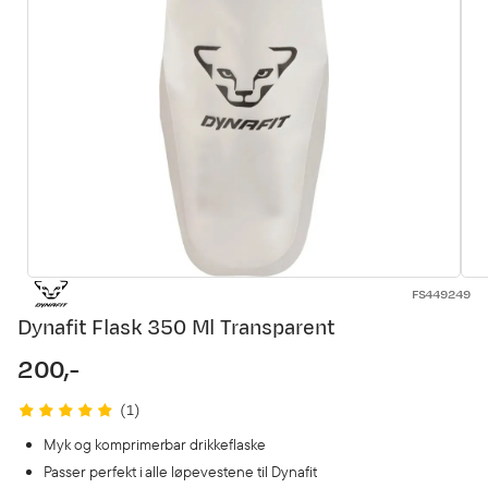
FS449249
Dynafit Flask 350 Ml Transparent
200,-
price
(
1
)
Myk og komprimerbar drikkeflaske
Passer perfekt i alle løpevestene til Dynafit