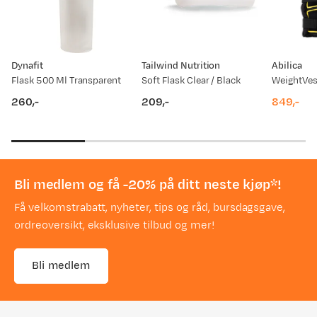
Dynafit
Tailwind Nutrition
Abilica
Flask 500 Ml Transparent
Soft Flask Clear / Black
WeightVest
260,-
209,-
849,-
price
price
price
Bli medlem og få -20% på ditt neste kjøp*!
Få velkomstrabatt, nyheter, tips og råd, bursdagsgave,
ordreoversikt, eksklusive tilbud og mer!
Bli medlem