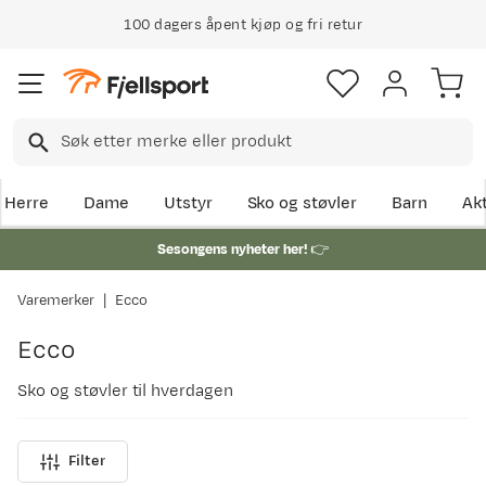
100 dagers åpent kjøp og fri retur
Herre
Dame
Utstyr
Sko og støvler
Barn
Akt
Sesongens nyheter her!
👉
Varemerker
Ecco
Ecco
Sko og støvler til hverdagen
Filter