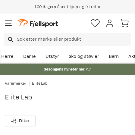
100 dagers åpent kjøp og fri retur
Herre
Dame
Utstyr
Sko og støvler
Barn
Akt
Sesongens nyheter her!
👉
Varemerker
Elite Lab
Elite Lab
Filter