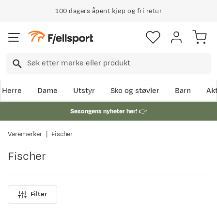
100 dagers åpent kjøp og fri retur
Herre
Dame
Utstyr
Sko og støvler
Barn
Akt
Sesongens nyheter her!
👉
Varemerker
Fischer
Fischer
Filter