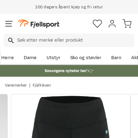
100 dagers åpent kjøp og fri retur
Herre
Dame
Utstyr
Sko og støvler
Barn
Akt
Sesongens nyheter her!
👉
Varemerker
Fjällräven