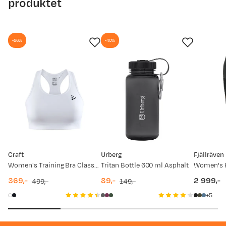
produktet
vår kundeservice.
-26%
-40%
Craft
Urberg
Fjällräven
Women's Training Bra Classic White
Tritan Bottle 600 ml Asphalt
369,-
89,-
2 999,-
499,-
149,-
discounted
original
discounted
original
price
5
price
price
price
price