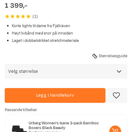
1 399,-
price
(
1
)
Korte tights til dame fra Fjällräven
Høyt livbånd med snor på innsiden
Laget i dobbelstrikket stretchmateriale
Størrelsesguide
Velg størrelse
Legg i handlekurv
Passende tilbehør
Urberg Women's Isane 3-pack Bamboo
Boxers Black Beauty