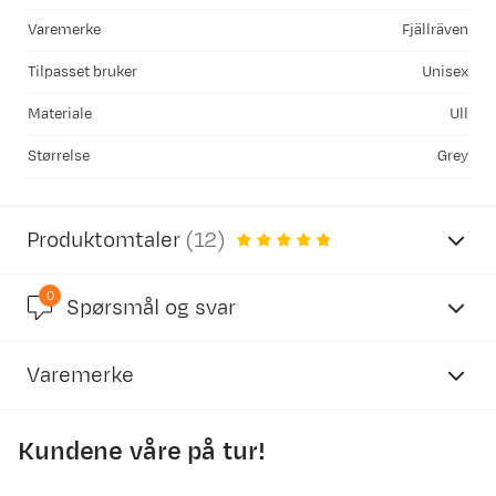
Varemerke
Fjällräven
Tilpasset bruker
Unisex
Materiale
Ull
Størrelse
Grey
Produktomtaler
(
12
)
0
4.8
Spørsmål og svar
Varemerke
basert på 12 anmeldelser
Kundene våre på tur!