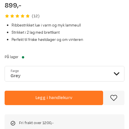
899,-
price
(
12
)
Ribbestrikket lue i varm og myk lammeull
Strikket i 2 lag med brettkant
Perfekt til friske høstdager og om vinteren
På lager
Farge
Grey
Legg i handlekurv
Fri frakt over 1200,-