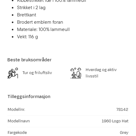
Ribbestrikket lue i 100% lammeull
Strikket i 2 lag
Brettkant
Brodert emblem foran
Materiale: 100% lammeull
Vekt: 116 g
Beste bruksområder
Hverdag og aktiv
Tur og friluftsliv
livsstil
Tilleggsinformasjon
Modellnr.
78142
Modellnavn
1960 Logo Hat
Fargekode
Grey