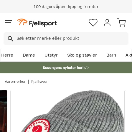
100 dagers åpent kjøp og fri retur
Herre
Dame
Utstyr
Sko og støvler
Barn
Akt
Sesongens nyheter her!
👉
Varemerker
Fjällräven