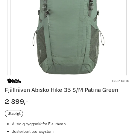
P337-9870
Fjällräven Abisko Hike 35 S/M Patina Green
2 899,-
price
Utsolgt
Allsidig ryggsekk fra Fjällräven
Justerbart bæresystem