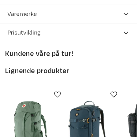
Varemerke
Prisutvikling
Inneholder resirkulerte materialer
Kundene våre på tur!
Vår egen merking av produkter som inneholder
3500
resirkulert materiale.
Lignende produkter
3000
2500
2000
9. mai
22. mai
4. jun.
17. jun.
30. jun.
13. jul.
26. jul.
Prisdato
Ny pris