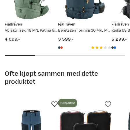
11.03.2026
2 899,-
Fjällräven
Fjällräven
Fjällräven
08.08.2025
2 799,-
Abisko Trek 48 M/L Patina Green
Bergtagen Touring 30 M/L Mountain Blue
Kajka 65 
4 099,-
3 599,-
5 299,-
price
price
price
Ofte kjøpt sammen med dette
produktet
Fjellsportpris