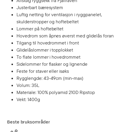
Allsidig ryggsekk fra Fjällräven
Justerbart bæresystem
Luftig netting for ventilasjon i ryggpanelet,
skulderstropper og hoftebeltet
Lommer på hoftebeltet
Hovedrom som åpnes øverst med glidelås foran
Tilgang til hovedrommet i front
Glidelåslommer i topplokket
To flate lommer i hovedrommet
Sidelommer for flasker og lignende
Feste for staver eller isøks
Rygglengde: 43-49cm (min-max)
Volum: 35L
Materiale: 100% polyamid 210D Ripstop
Vekt: 1400g
Beste bruksområder