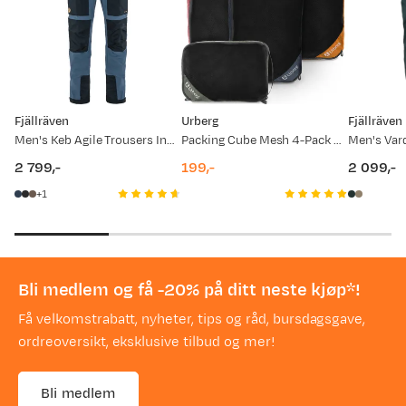
Fjällräven
Urberg
Fjällräven
Men's Keb Agile Trousers Indigo Blue/Dark Navy
Packing Cube Mesh 4-Pack Multi Color
2 799,-
199,-
2 099,-
price
price
price
1
Bli medlem og få -20% på ditt neste kjøp*!
Få velkomstrabatt, nyheter, tips og råd, bursdagsgave,
ordreoversikt, eksklusive tilbud og mer!
Bli medlem