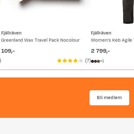
Fjällräven
Fjällräven
Greenland Wax Travel Pack Nocolour
Women's Keb Agile 
109,-
2 799,-
price
price
)
(
7
)
1
Bli medlem