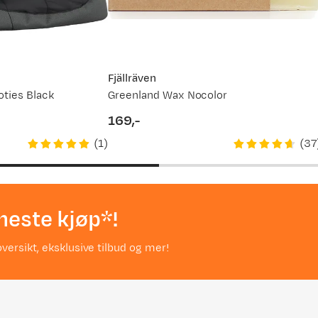
Fjällräven
ties Black
Greenland Wax Nocolor
169,-
price
(
1
)
(
37
neste kjøp*!
versikt, eksklusive tilbud og mer!