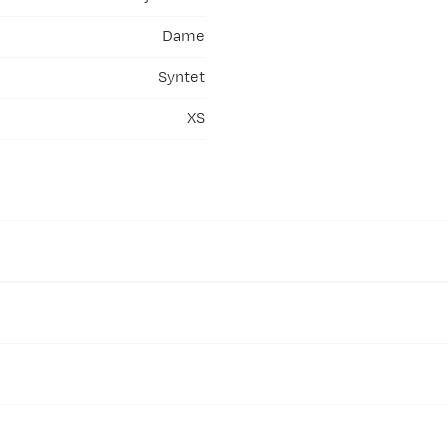
Dame
Syntet
XS
esirkulert materiale.