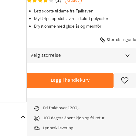
(
1
)
Outlet
Lett skjorte til dame fra Fjällräven
Mykt ripstop-stoff av resirkulert polyester
Brystlomme med glidelås og meshfôr
Størrelsesguide
Velg størrelse
Legg i handlekurv
Fri frakt over 1200,-
100 dagers åpent kjøp og fri retur
Lynrask levering