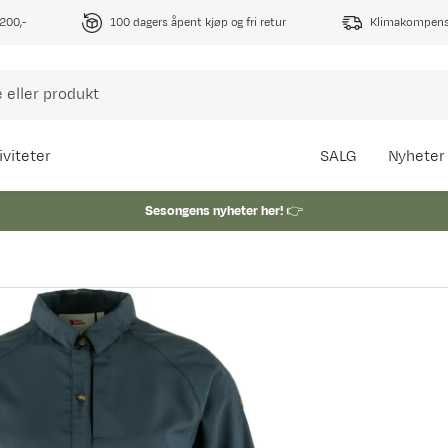
1200,-
100 dagers åpent kjøp og fri retur
Klimakompense
iviteter
SALG
Nyheter
Sesongens nyheter her!
👉