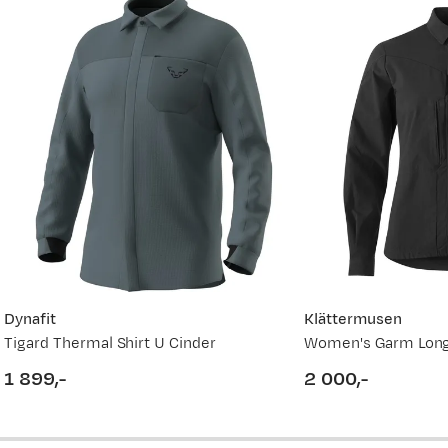
Ny pris
599,-
vordan
759,-
899,-
1 499,-
999,-
Dynafit
Klättermusen
Tigard Thermal Shirt U Cinder
Women's Garm Long-
1 099,-
1 899,-
2 000,-
price
price
1 499,-