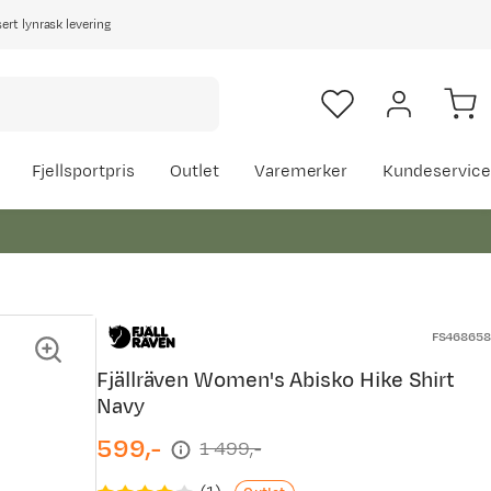
rt lynrask levering
Fjellsportpris
Outlet
Varemerker
Kundeservice
FS468658
Fjällräven Women's Abisko Hike Shirt
Navy
599,-
1 499,-
discounted
original
price
price