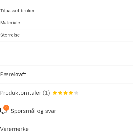
Tilpasset bruker
Materiale
Størrelse
Bærekraft
Produktomtaler
(
1
)
Inneholder resirkulerte materialer
0
Vår egen merking av produkter som inneholder r
Spørsmål og svar
4.0
Varemerke