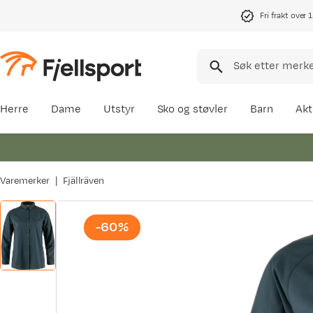
Fri frakt over 
Herre
Dame
Utstyr
Sko og støvler
Barn
Akt
Varemerker
Fjällräven
-60%