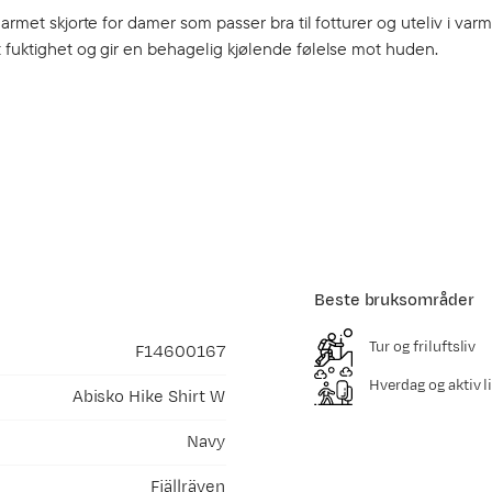
armet skjorte for damer som passer bra til fotturer og uteliv i varm
 fuktighet og gir en behagelig kjølende følelse mot huden.
Beste bruksområder
Tur og friluftsliv
F14600167
Hverdag og aktiv li
Abisko Hike Shirt W
Navy
Fjällräven