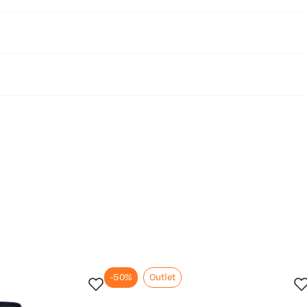
iden
36
38
40
42
44
46
48
8
10
12
14
16
18
20
XS - S
S
S - M
M - L
L
L - XL
XL
84
88
92
96
100
104
108
68
72
76
80
84
88
92
92
96
100
104
108
112
116
-50%
Outlet
81
82
83
84
85
86
87