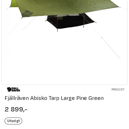
P661157
Fjällräven Abisko Tarp Large Pine Green
2 899,-
price
Utsolgt