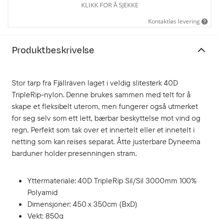
KLIKK FOR Å SJEKKE
Kontaktløs levering
Produktbeskrivelse
Stor tarp fra Fjällräven laget i veldig slitesterk 40D
TripleRip-nylon. Denne brukes sammen med telt for å
skape et fleksibelt uterom, men fungerer også utmerket
for seg selv som ett lett, bærbar beskyttelse mot vind og
regn. Perfekt som tak over et innertelt eller et innetelt i
netting som kan reises separat. Åtte justerbare Dyneema
barduner holder presenningen stram.
Yttermateriale: 40D TripleRip Sil/Sil 3000mm 100%
Polyamid
Dimensjoner: 450 x 350cm (BxD)
Vekt: 850g