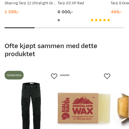
Skaring Tarp 11 Ultralight Green
Tarp 20 XP Red
Tarp 9 Gre
1 399,-
6 000,-
499,-
price
price
price
Ofte kjøpt sammen med dette
produktet
Fjellsportpris
Anbefalt