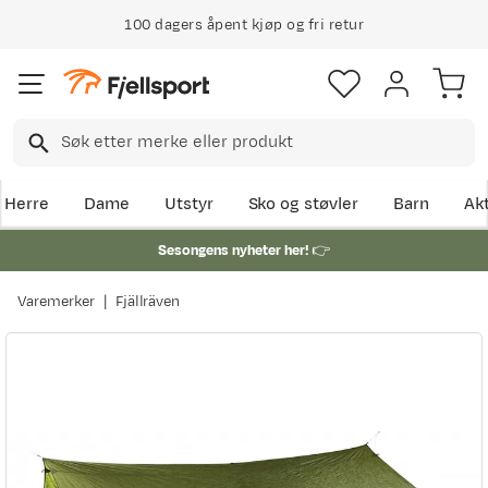
100 dagers åpent kjøp og fri retur
Herre
Dame
Utstyr
Sko og støvler
Barn
Akt
Sesongens nyheter her!
👉
Varemerker
Fjällräven