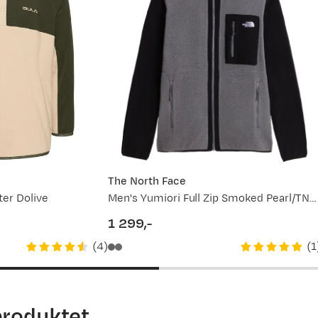
 Det er alltid greit med litt hjelp. For mer detaljert info om h
ett størrelse
(åpner ny side)
service.
The North Face
ter Dolive
Men's Yumiori Full Zip Smoked Pearl/TNF Black
1 299,-
price
(
4
)
(
1
produktet