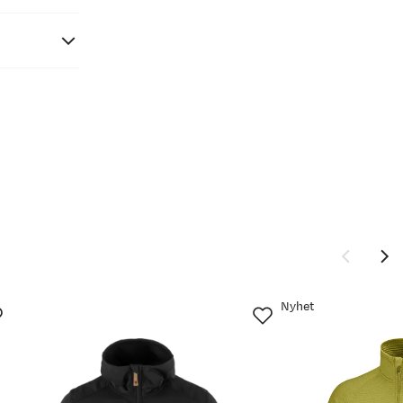
58
60
XXL-XXXL
XXXL
116
120
104
108
124
128
Nyhet
97
98
86
87