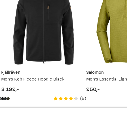
Ny pris
2 099,-
vordan
1 999,-
Fjällräven
Salomon
Men's Keb Fleece Hoodie Black
3 199,-
950,-
price
price
)
(
5
)