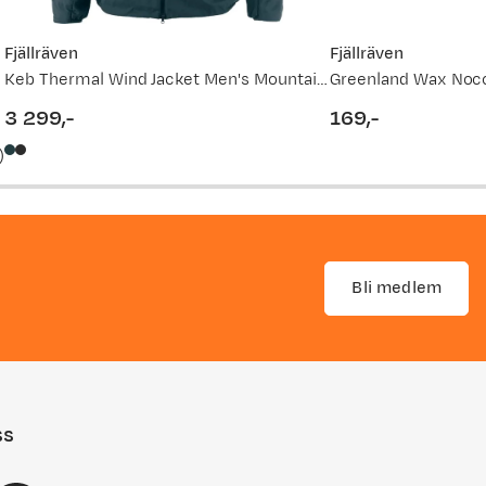
Fjällräven
Fjällräven
Keb Thermal Wind Jacket Men's Mountain Blue
Greenland Wax Noc
3 299,-
169,-
price
price
)
Bli medlem
ss