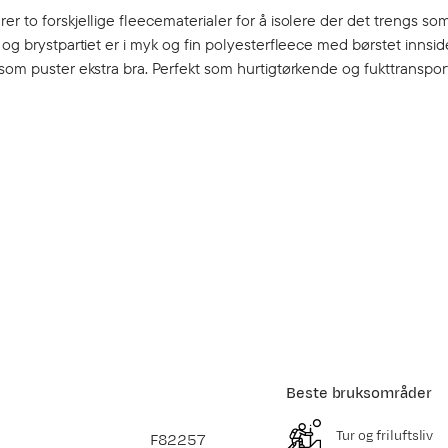
r to forskjellige fleecematerialer for å isolere der det trengs so
 og brystpartiet er i myk og fin polyesterfleece med børstet innsi
 som puster ekstra bra. Perfekt som hurtigtørkende og fukttranspo
Beste bruksområder
Tur og friluftsliv
F82257