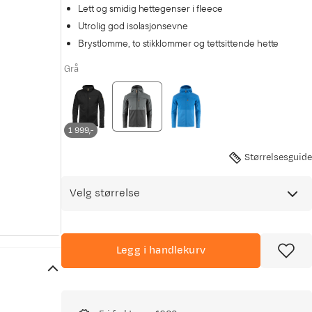
Lett og smidig hettegenser i fleece
Utrolig god isolasjonsevne
Brystlomme, to stikklommer og tettsittende hette
Grå
1 999,-
Størrelsesguide
Velg størrelse
Legg i handlekurv