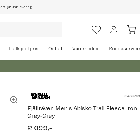
rt lynrask levering
Fjellsportpris
Outlet
Varemerker
Kundeservice
FS468780
Fjällräven Men's Abisko Trail Fleece Iron
Grey-Grey
2 099,-
price