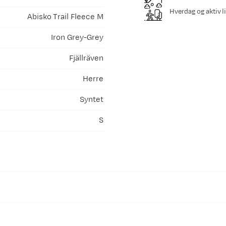
Hverdag og aktiv li
Abisko Trail Fleece M
Iron Grey-Grey
Fjällräven
Herre
Syntet
S