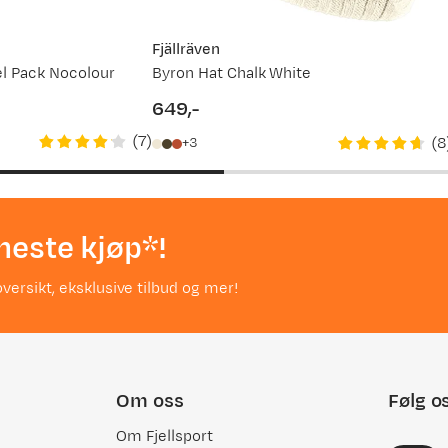
Fjällräven
l Pack Nocolour
Byron Hat Chalk White
649,-
price
(
7
)
(
8
3
neste kjøp*!
versikt, eksklusive tilbud og mer!
Om oss
Følg o
Om Fjellsport