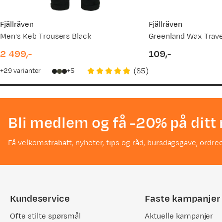
Fjällräven
Fjällräven
Men's Keb Trousers Black
Greenland Wax Trave
2 499,-
109,-
price
price
(
85
)
29
varianter
5
Bli medlem og få -20% på ditt 
Få velkomstrabatt, nyheter, tips og råd, bursdagsgave, ordreo
Kundeservice
Faste kampanjer
Ofte stilte spørsmål
Aktuelle kampanjer