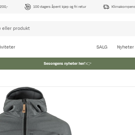
1200,-
100 dagers åpent kjøp og fri retur
Klimakompense
iviteter
SALG
Nyheter
Sesongens nyheter her!
👉