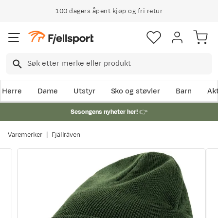
100 dagers åpent kjøp og fri retur
Herre
Dame
Utstyr
Sko og støvler
Barn
Akt
Sesongens nyheter her!
👉
Varemerker
Fjällräven