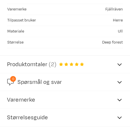
Varemerke
Fjällräven
Tilpasset bruker
Herre
Materiale
Ull
Størrelse
Deep forest
Produktomtaler
(
2
)
0
5.0
Spørsmål og svar
Varemerke
basert på 2 anmeldelser
Størrelsesguide