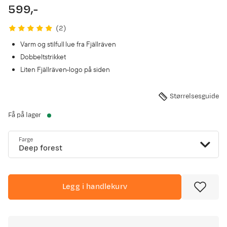
599,-
price
(
2
)
Varm og stilfull lue fra Fjällräven
Dobbeltstrikket
Liten Fjällräven-logo på siden
Størrelsesguide
Få på lager
Farge
Deep forest
Legg i handlekurv