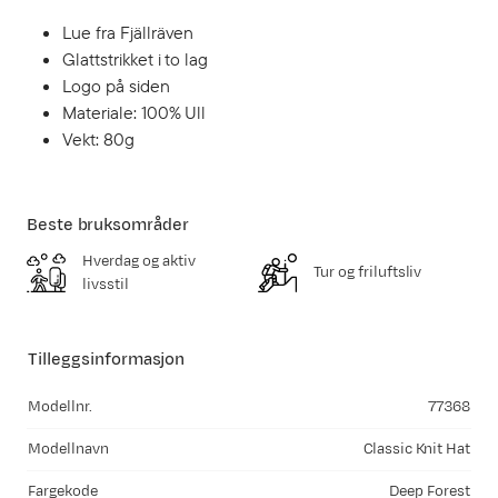
Lue fra Fjällräven
Glattstrikket i to lag
Logo på siden
Materiale: 100% Ull
Vekt: 80g
Beste bruksområder
Hverdag og aktiv
Tur og friluftsliv
livsstil
Tilleggsinformasjon
Modellnr.
77368
Modellnavn
Classic Knit Hat
Fargekode
Deep Forest