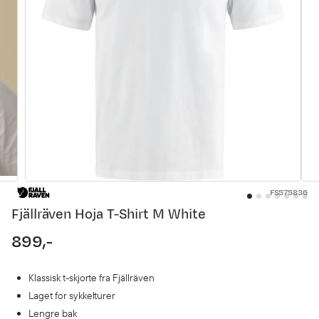
FS575836
Fjällräven Hoja T-Shirt M White
899,-
price
Klassisk t-skjorte fra Fjällräven
Laget for sykkelturer
Lengre bak