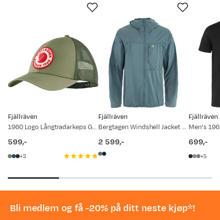
Fjällräven
Fjällräven
Fjällräven
1960 Logo Långtradarkeps Green
Bergtagen Windshell Jacket M Nimbus Blue
Men's 1960
599,-
2 599,-
699,-
price
price
price
3
5
Bli medlem og få -20% på ditt neste kjøp*!