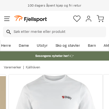
100 dagers åpent kjøp og fri retur
Herre
Dame
Utstyr
Sko og støvler
Barn
Akt
Sesongens nyheter her!
👉
Varemerker
Fjällräven