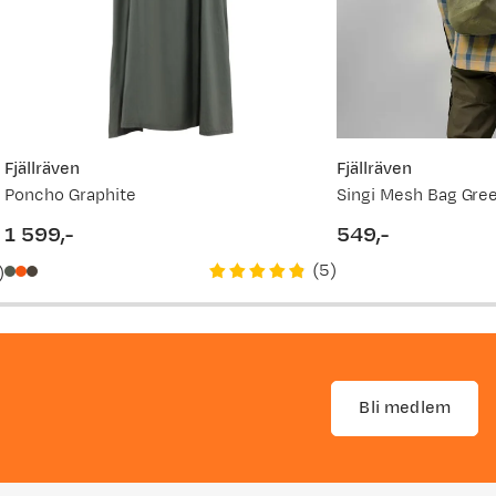
Fjällräven
Fjällräven
Poncho Graphite
Singi Mesh Bag Gre
1 599,-
549,-
price
price
(
5
)
)
Bli medlem