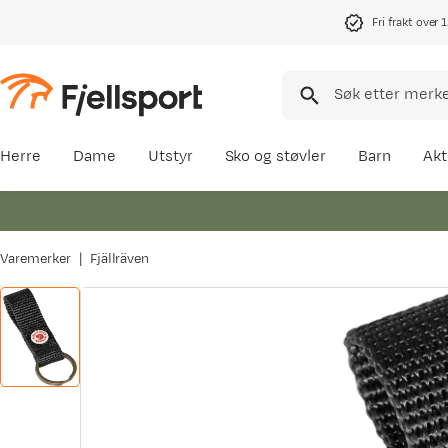
Fri frakt over 
Herre
Dame
Utstyr
Sko og støvler
Barn
Akt
Varemerker
Fjällräven