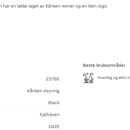
n har en løkke laget av Kånken reimer og en liten logo.
Beste bruksområder
Hverdag og aktiv li
23785
Kånken Keyring
Black
Fjällräven
1SIZE