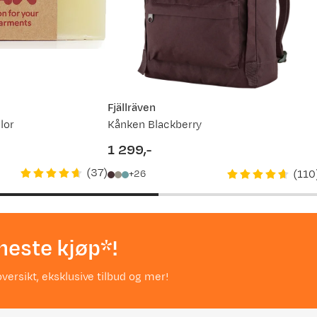
Fjällräven
lor
Kånken Blackberry
1 299,-
price
(
37
)
(
110
26
neste kjøp*!
versikt, eksklusive tilbud og mer!