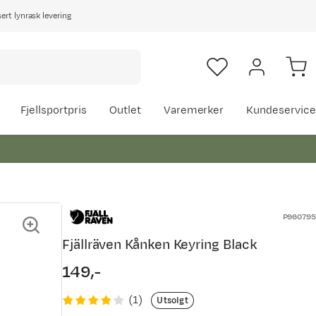
rt lynrask levering
Fjellsportpris
Outlet
Varemerker
Kundeservice
P960795
Fjällräven Kånken Keyring Black
149,-
price
(
1
)
Utsolgt