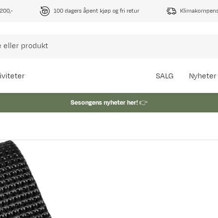
1200,-
100 dagers åpent kjøp og fri retur
Klimakompense
iviteter
SALG
Nyheter
Sesongens nyheter her!
👉