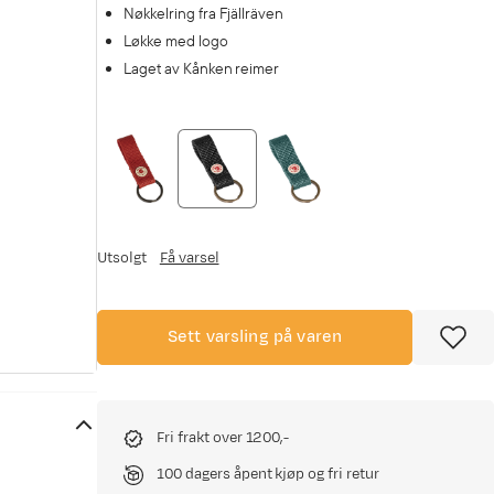
Nøkkelring fra Fjällräven
Løkke med logo
Laget av Kånken reimer
Utsolgt
Få varsel
Sett varsling på varen
Fri frakt over 1200,-
100 dagers åpent kjøp og fri retur