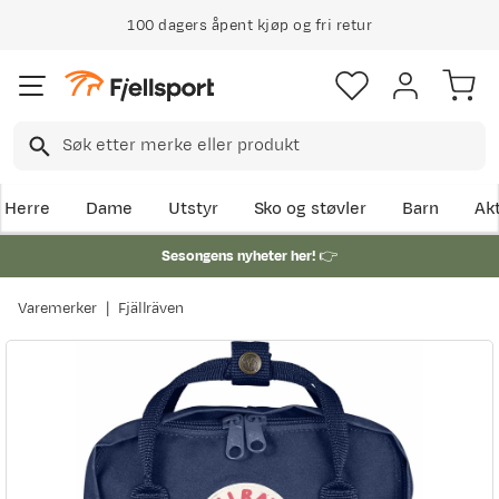
100 dagers åpent kjøp og fri retur
Herre
Dame
Utstyr
Sko og støvler
Barn
Akt
Sesongens nyheter her!
👉
Varemerker
Fjällräven