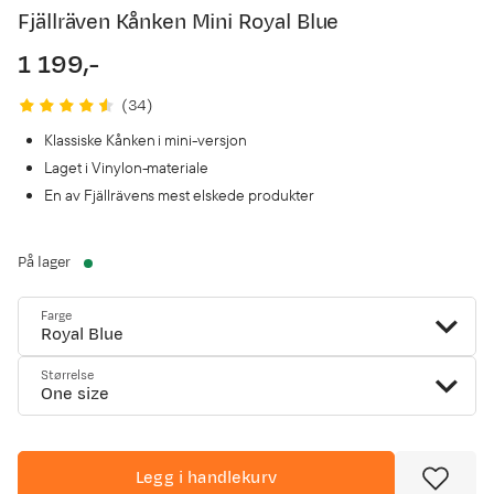
Fjällräven Kånken Mini Royal Blue
1 199,-
price
(
34
)
Klassiske Kånken i mini-versjon
Laget i Vinylon-materiale
En av Fjällrävens mest elskede produkter
På lager
Farge
Royal Blue
Størrelse
One size
Legg i handlekurv