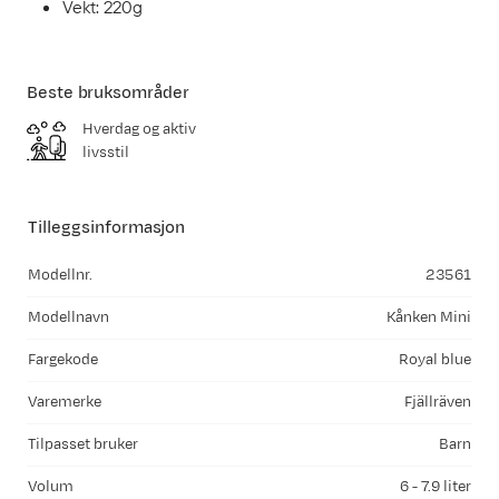
Vekt: 220g
Beste bruksområder
Hverdag og aktiv
livsstil
Tilleggsinformasjon
Modellnr.
23561
Modellnavn
Kånken Mini
Fargekode
Royal blue
Varemerke
Fjällräven
Tilpasset bruker
Barn
Volum
6 - 7.9 liter