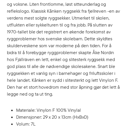
og voksne. Liten frontlomme, løst sitteunderlag og
reflekslogo. Klassisk Kånken ryggsekk fra fjellreven -en av
verdens mest solgte ryggsekker. Utmerket til skolen,
utflukten eller sykkelturen til og fra jobb. På slutten av
1970-tallet ble det registrert en økende forekomst av
ryggproblemer hos svenske skolebarn. Dette skyldtes
skulderveskene som var moderne på den tiden. For å
bidra til å forebygge ryggproblemer skapte Åke Nordin
hos Fjällräven en lett, enkel og slitesterk ryggsekk med
god plass til alle de nødvendige skolesakene. Snart ble
ryggsekken et vanlig syn i barnehager og friluftsskoler i
hele landet. Kånken er sydd i slitesterkt og lett Vinylon F.
Den har et stort hovedrom med stor åpning gjør det lett å
legge ned og ta ut ting.
Materiale: Vinylon F 100% Vinylal
Dimensjoner: 29 x 20 x 13cm (HxBxD)
Volum: 7L