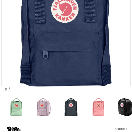
Blå
P146554