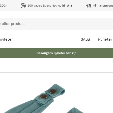
1200,-
100 dagers åpent kjøp og fri retur
Klimakompense
iviteter
SALG
Nyheter
Sesongens nyheter her!
👉