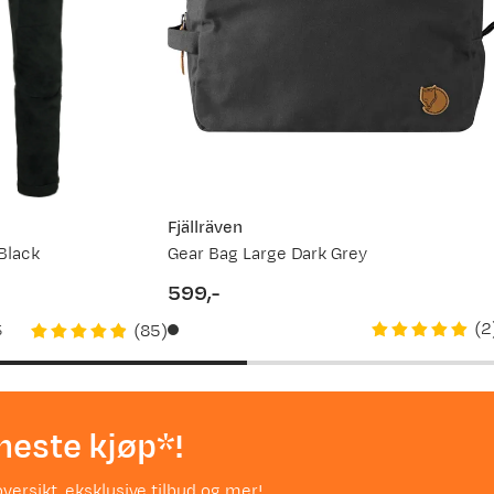
Fjällräven
Black
Gear Bag Large Dark Grey
599,-
price
(
2
(
85
)
5
neste kjøp*!
versikt, eksklusive tilbud og mer!