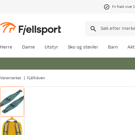
Fri frakt over 
Herre
Dame
Utstyr
Sko og støvler
Barn
Akt
Varemerker
Fjällräven