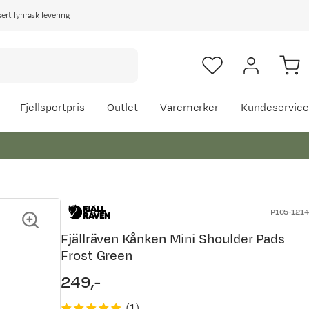
rt lynrask levering
Fjellsportpris
Outlet
Varemerker
Kundeservice
P105-1214
Fjällräven Kånken Mini Shoulder Pads
Frost Green
249,-
price
(
1
)