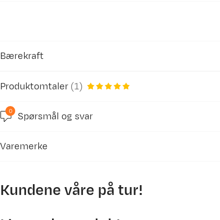
Bærekraft
Produktomtaler
(
1
)
Inneholder resirkulerte materialer
0
Vår egen merking av produkter som inneholder r
Spørsmål og svar
5.0
Varemerke
basert på 1 anmeldelse
Kundene våre på tur!