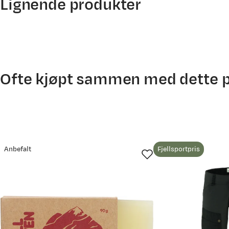
Lignende produkter
Dzinara G
Bekreftet kjøper
2 år siden
Kjøpt størrelse:
OneSize
Valgt farge:
Khaki Dust
Ofte kjøpt sammen med dette 
Anbefalt
Fjellsportpris