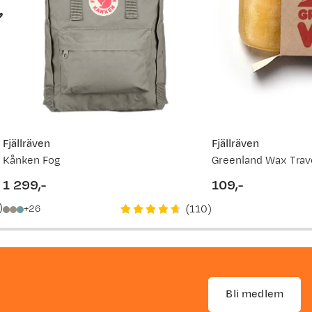
Fjällräven
Fjällräven
Kånken Fog
Greenland Wax Trav
1 299,-
109,-
price
price
)
(
110
)
26
Bli medlem