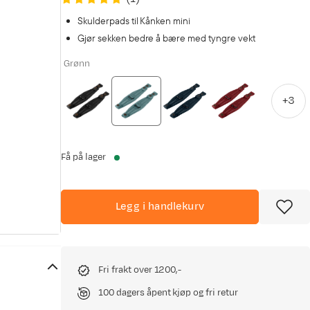
Skulderpads til Kånken mini
Gjør sekken bedre å bære med tyngre vekt
Grønn
+
3
Få på lager
Legg i handlekurv
Fri frakt over 1200,-
100 dagers åpent kjøp og fri retur