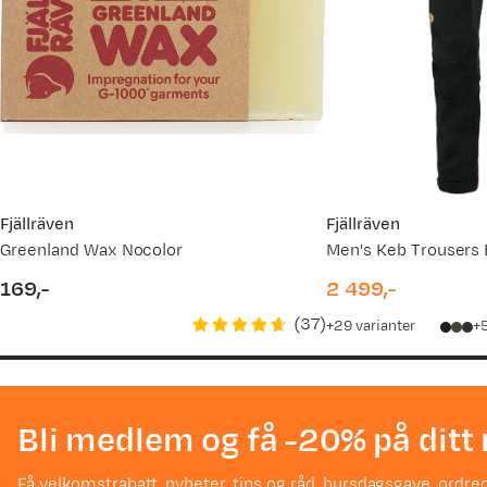
Fjällräven
Fjällräven
Greenland Wax Nocolor
Men's Keb Trousers 
169,-
2 499,-
price
price
(
37
)
29
varianter
Bli medlem og få -20% på ditt 
Få velkomstrabatt, nyheter, tips og råd, bursdagsgave, ordreo