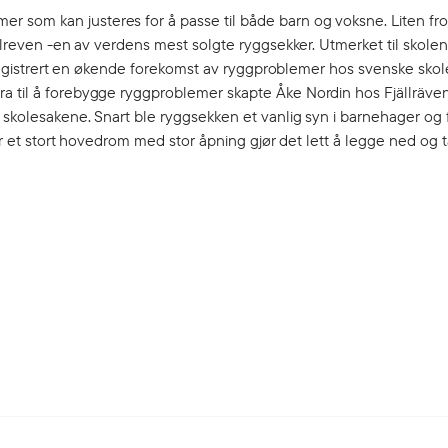
r som kan justeres for å passe til både barn og voksne. Liten f
ellreven -en av verdens mest solgte ryggsekker. Utmerket til skolen
et registrert en økende forekomst av ryggproblemer hos svenske sko
a til å forebygge ryggproblemer skapte Åke Nordin hos Fjällräven 
skolesakene. Snart ble ryggsekken et vanlig syn i barnehager og fr
ar et stort hovedrom med stor åpning gjør det lett å legge ned og ta