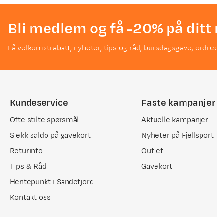
Bli medlem og få -20% på ditt 
Få velkomstrabatt, nyheter, tips og råd, bursdagsgave, ordreo
Kundeservice
Faste kampanjer
Ofte stilte spørsmål
Aktuelle kampanjer
Sjekk saldo på gavekort
Nyheter på Fjellsport
Returinfo
Outlet
Tips & Råd
Gavekort
Hentepunkt i Sandefjord
Kontakt oss