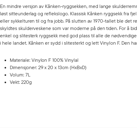
En mindre versjon av Kånken-ryggsekken, med lange skulderremme
løst sitteunderlag og reflekslogo. Klassisk Kånken ryggsekk fra fj
eller sykkelturen til og fra jobb. På slutten av 1970-tallet ble d
skyldtes skulderveskene som var moderne på den tiden. For å bidr
enkel og slitesterk ryggsekk med god plass til alle de nødvendige 
i hele landet. Kånken er sydd i slitesterkt og lett Vinylon F. Den h
Materiale: Vinylon F 100% Vinylal
Dimensjoner: 29 x 20 x 13cm (HxBxD)
Volum: 7L
Vekt: 220g