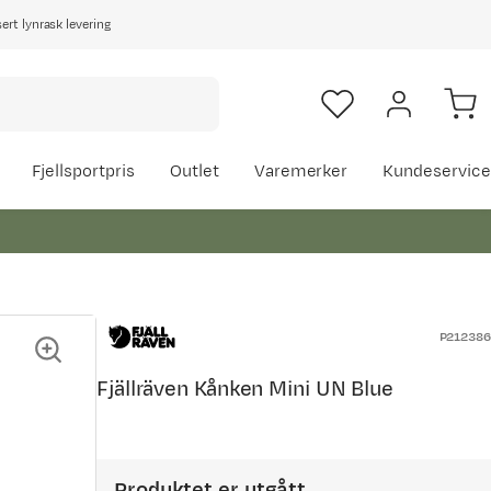
rt lynrask levering
Fjellsportpris
Outlet
Varemerker
Kundeservice
P212386
Fjällräven Kånken Mini UN Blue
Produktet er utgått