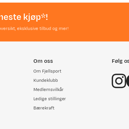
neste kjøp*!
versikt, eksklusive tilbud og mer!
Om oss
Følg o
Om Fjellsport
Kundeklubb
Medlemsvilkår
Ledige stillinger
Bærekraft