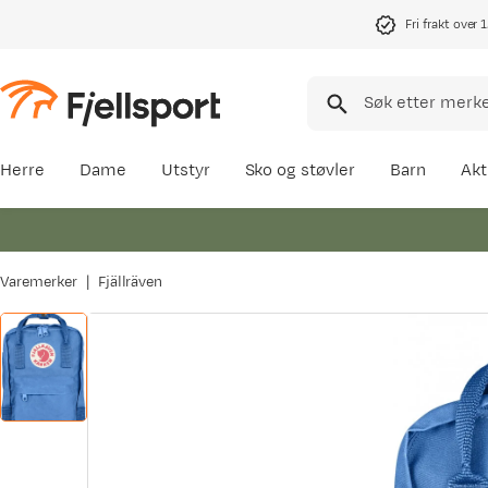
Fri frakt over 
Herre
Dame
Utstyr
Sko og støvler
Barn
Akt
Varemerker
Fjällräven