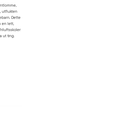
rontlomme,
, utflukten
lebarn. Dette
en lett,
iluftsskoler
 ut ting.