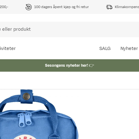
1200,-
100 dagers åpent kjøp og fri retur
Klimakompense
iviteter
SALG
Nyheter
Sesongens nyheter her!
👉