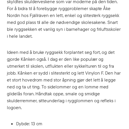
skyldtes skulderveskene som var moderne på den tiden.
For å bidra til å forebygge ryggproblemer skapte Åke
Nordin hos Fjällräven en lett, enkel og slitesterk ryggsekk
med god plass til alle de nødvendige skolesakene. Snart
ble ryggsekken et vanlig syn i barnehager og friluftsskoler
i hele landet.
Ideen med å bruke ryggsekk forplantet seg fort, og det
gjorde Kånken også. I dag er den like populær og
utmerket til skolen, utflukten eller sykkelturen til og fra
jobb. Kånken er sydd i slitesterkt og lett Vinylon F. Den har
et stort hovedrom med stor åpning gjør det lett å legge
ned og ta ut ting. To sidelommer og en lomme med
glidelås foran. Håndtak oppe, smale og smidige
skulderremmer, sitteunderlag i rygglommen og refleks i
logoen.
Dybde: 13 cm