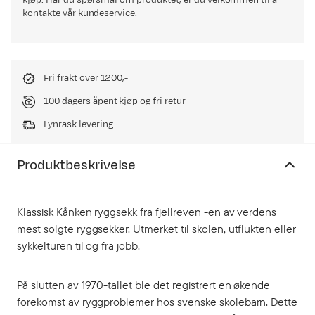
kjøp. Har du spørsmål om produktet, er du velkommen til å
kontakte vår kundeservice.
Fri frakt over 1200,-
100 dagers åpent kjøp og fri retur
Lynrask levering
Produktbeskrivelse
Klassisk Kånken ryggsekk fra fjellreven -en av verdens
mest solgte ryggsekker. Utmerket til skolen, utflukten eller
sykkelturen til og fra jobb.
På slutten av 1970-tallet ble det registrert en økende
forekomst av ryggproblemer hos svenske skolebarn. Dette