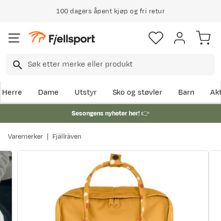
100 dagers åpent kjøp og fri retur
Herre
Dame
Utstyr
Sko og støvler
Barn
Akt
Sesongens nyheter her!
👉
Varemerker
Fjällräven