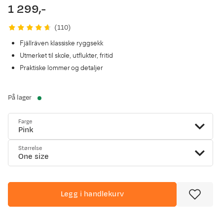
1 299,-
price
(
110
)
Fjällräven klassiske ryggsekk
Utmerket til skole, utflukter, fritid
Praktiske lommer og detaljer
På lager
Farge
Pink
Størrelse
One size
Legg i handlekurv