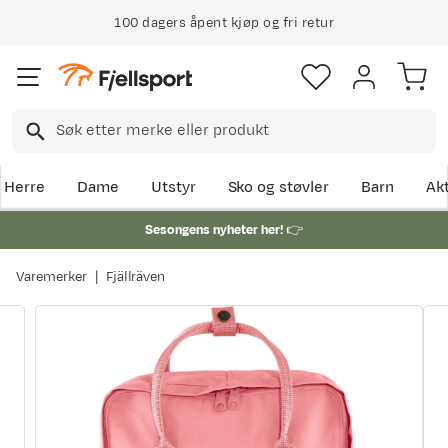
100 dagers åpent kjøp og fri retur
Herre
Dame
Utstyr
Sko og støvler
Barn
Akt
Sesongens nyheter her!
👉
Varemerker
Fjällräven