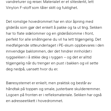
vandreturer og reiser. Materialet er et slitesterkt, lett
Vinylon F-stoff som tåler skitt og fuktighet.
Det romslige hovedrommet har en stor åpning med
glidelås som gjør det enkelt å pakke og ta ut ting. Sekken
har to flate sidelommer og en glidelåslomme i front,
perfekt for alle småtingene du vil ha lett tilgjengelig. Det
medfølgende sitteunderlaget i PE-skum oppbevares i den
innvendige baklommen, der det hindrer innholdet i
ryggsekken i å stikke deg i ryggen – og det er alltid
tilgjengelig når du trenger en pust i bakken og vil sette
deg nedpå, uansett hvor du er.
Bæresystemet er enkelt, men praktisk og består av
håndtak på toppen og smale, justerbare skulderremmer.
Logoen på fronten er i refleksmateriale. Sekken har også
en adresseetikett i hovedrommet.