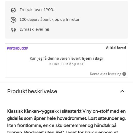
Fri frakt over 1200,-
100 dagers åpent kjøp og fri retur
Lynrask levering
Alltid først!
Kan jeg få denne varen levert
hjem i dag
?
KLIKK FOR Å SJEKKE
Kontaktløs levering
Produktbeskrivelse
Klassisk Kånken-ryggsekk i slitesterkt Vinylon-stoff med en
glidelås som åpner hele hovedrommet. Løst sitteunderlag,
liten frontlomme, enkle skulderremmer og håndtak på
toppen. Produsert uten PFC, laget for bruk gjennom et