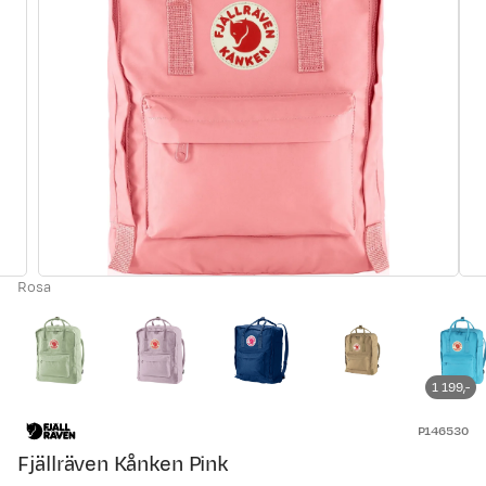
Rosa
1 199,-
P146530
Fjällräven Kånken Pink