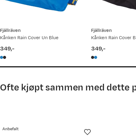
Fjällräven
Fjällräven
Kånken Rain Cover Un Blue
Kånken Rain Cover B
349,-
349,-
price
price
Ofte kjøpt sammen med dette 
Anbefalt