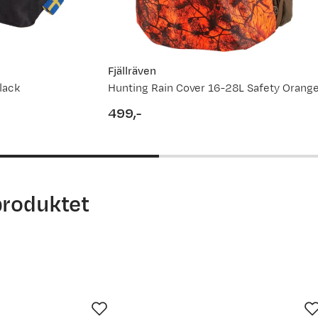
Fjällräven
lack
Hunting Rain Cover 16-28L Safety Orang
499,-
price
produktet