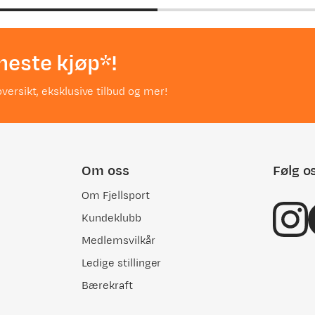
neste kjøp*!
versikt, eksklusive tilbud og mer!
Om oss
Følg o
Om Fjellsport
Kundeklubb
Medlemsvilkår
Ledige stillinger
Bærekraft