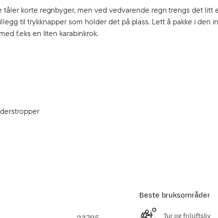
tåler korte regnbyger, men ved vedvarende regn trengs det litt e
illegg til trykknapper som holder det på plass. Lett å pakke i den i
ed f.eks en liten karabinkrok.
lderstropper
Beste bruksområder
Tur og friluftsliv