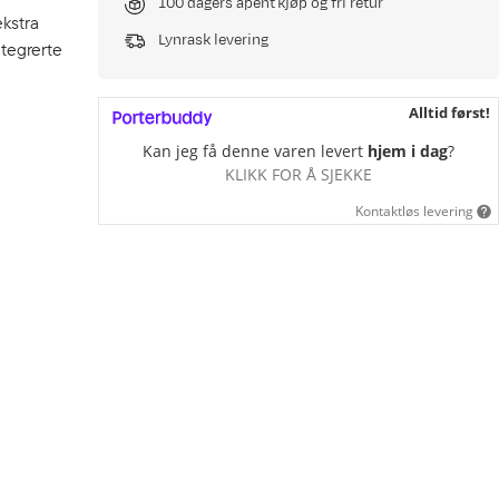
100 dagers åpent kjøp og fri retur
kstra
Lynrask levering
ntegrerte
Alltid først!
Kan jeg få denne varen levert
hjem i dag
?
KLIKK FOR Å SJEKKE
Kontaktløs levering