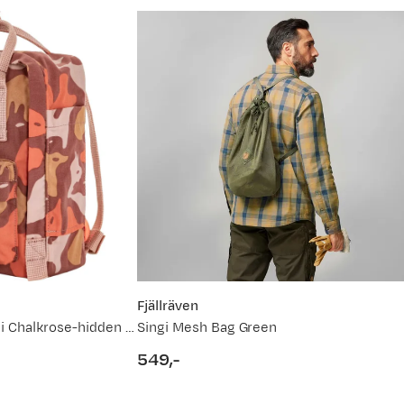
Fjällräven
Kånken Graphics Mini Chalkrose-hidden Animals
Singi Mesh Bag Green
549,-
price