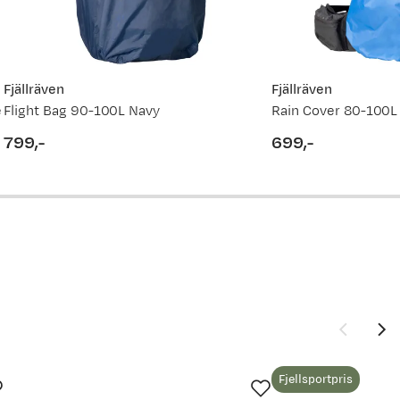
Fjällräven
Fjällräven
e
Flight Bag 90-100L Navy
Rain Cover 80-100L
799,-
699,-
price
price
Fjellsportpris