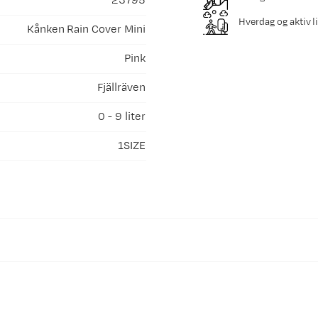
23795
Hverdag og aktiv li
Kånken Rain Cover Mini
Pink
Fjällräven
0 - 9 liter
1SIZE