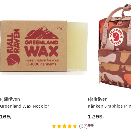
Fjällräven
Fjällräven
Greenland Wax Nocolor
169,-
1 299,-
price
price
(
37
)