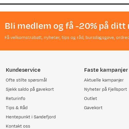
Bli medlem og få -20% på ditt 
Få velkomstrabatt, nyheter, tips og råd, bursdagsgave, ordreo
Kundeservice
Faste kampanjer
Ofte stilte spørsmål
Aktuelle kampanjer
Sjekk saldo på gavekort
Nyheter på Fjellsport
Returinfo
Outlet
Tips & Råd
Gavekort
Hentepunkt i Sandefjord
Kontakt oss