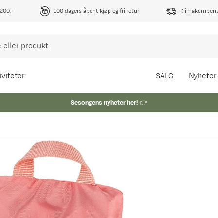
1200,-
100 dagers åpent kjøp og fri retur
Klimakompense
iviteter
SALG
Nyheter
Sesongens nyheter her!
👉