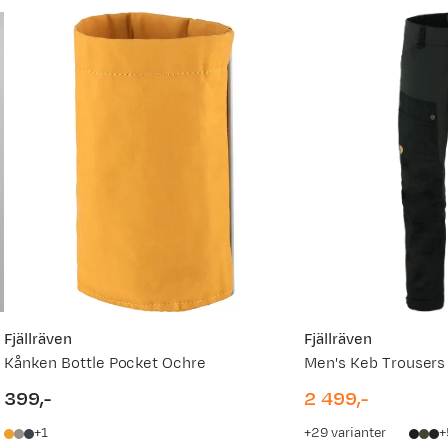
Fjällräven
Fjällräven
Kånken Bottle Pocket Ochre
Men's Keb Trousers
399,-
2 499,-
price
price
1
29
varianter