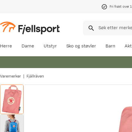
Fri frakt over 
Herre
Dame
Utstyr
Sko og støvler
Barn
Akt
Varemerker
Fjällräven