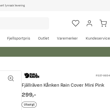
rt lynrask levering
Fjellsportpris
Outlet
Varemerker
Kundeservice
P337-9854
Fjällräven Kånken Rain Cover Mini Pink
299,-
price
Utsolgt