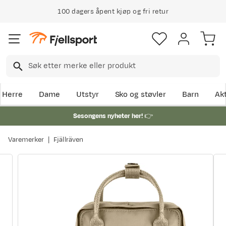
100 dagers åpent kjøp og fri retur
Herre
Dame
Utstyr
Sko og støvler
Barn
Akt
Sesongens nyheter her!
👉
Varemerker
Fjällräven