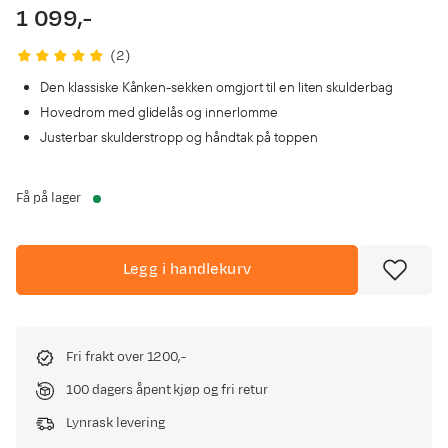
1 099,-
price
(
2
)
Den klassiske Kånken-sekken omgjort til en liten skulderbag
Hovedrom med glidelås og innerlomme
Justerbar skulderstropp og håndtak på toppen
Få på lager
Legg i handlekurv
Fri frakt over 1200,-
100 dagers åpent kjøp og fri retur
Lynrask levering