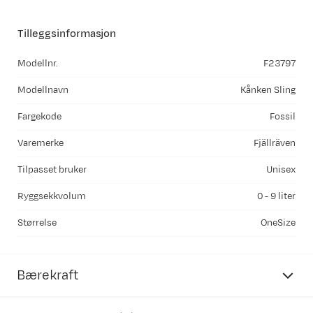
Tilleggsinformasjon
Modellnr.
F23797
Modellnavn
Kånken Sling
Fargekode
Fossil
Varemerke
Fjällräven
Tilpasset bruker
Unisex
Ryggsekkvolum
0 - 9 liter
Størrelse
OneSize
Bærekraft