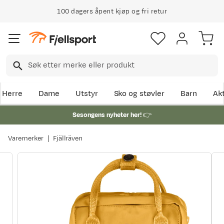
100 dagers åpent kjøp og fri retur
Herre
Dame
Utstyr
Sko og støvler
Barn
Akt
Sesongens nyheter her!
👉
Varemerker
Fjällräven