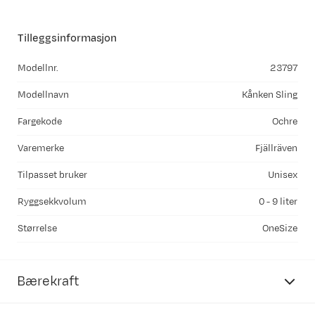
Tilleggsinformasjon
Modellnr.
23797
Modellnavn
Kånken Sling
Fargekode
Ochre
Varemerke
Fjällräven
Tilpasset bruker
Unisex
Ryggsekkvolum
0 - 9 liter
Størrelse
OneSize
Bærekraft