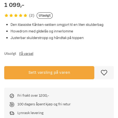
1 099,-
price
Utsolgt
(
2
)
Den klassiske Kånken-sekken omgjort til en liten skulderbag
Hovedrom med glidelås og innerlomme
Justerbar skulderstropp og håndtak på toppen
Utsolgt
Få varsel
Sett varsling på varen
Fri frakt over 1200,-
100 dagers åpent kjøp og fri retur
Lynrask levering