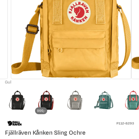
Gul
999,-
P112-8293
Fjällräven Kånken Sling Ochre