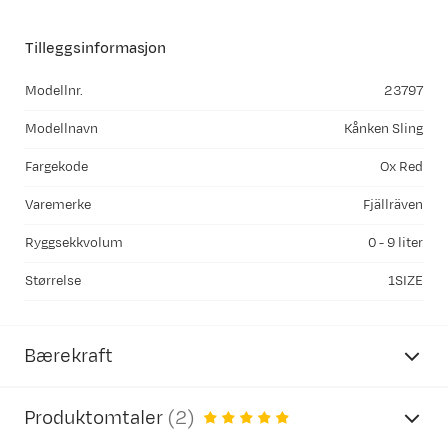
Tilleggsinformasjon
Modellnr.
23797
Modellnavn
Kånken Sling
Fargekode
Ox Red
Varemerke
Fjällräven
Ryggsekkvolum
0 - 9 liter
Størrelse
1SIZE
Bærekraft
Produktomtaler
(
2
)