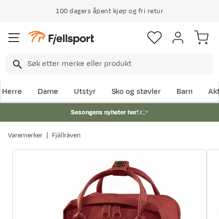
100 dagers åpent kjøp og fri retur
Herre
Dame
Utstyr
Sko og støvler
Barn
Akt
Sesongens nyheter her!
👉
Varemerker
Fjällräven