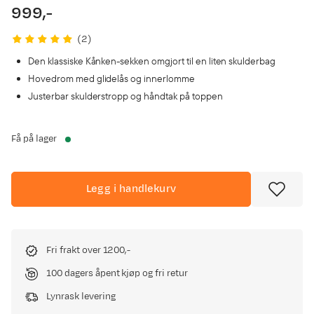
999,-
price
(
2
)
Den klassiske Kånken-sekken omgjort til en liten skulderbag
Hovedrom med glidelås og innerlomme
Justerbar skulderstropp og håndtak på toppen
Få på lager
Legg i handlekurv
Fri frakt over 1200,-
100 dagers åpent kjøp og fri retur
Lynrask levering