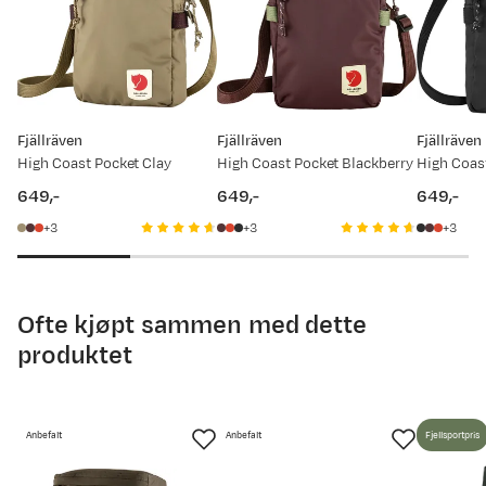
Anonymous
6 år siden
Prisdato
Ny pris
Kånken Sling veske er ... elsker ham :-) Perfekt !!!
11.08.2025
749,-
Fjällräven
Fjällräven
Fjällräven
07.08.2025
999,-
High Coast Pocket Clay
High Coast Pocket Blackberry
High Coas
649,-
649,-
649,-
price
price
price
3
3
3
Ofte kjøpt sammen med dette
produktet
Anbefalt
Anbefalt
Fjellsportpris