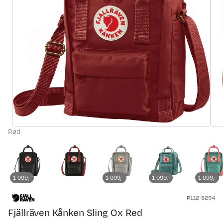
Rød
1 099,-
1 099,-
1 099,-
1 099,-
P112-8294
Fjällräven Kånken Sling Ox Red