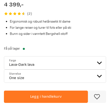
4 399,-
price
(
2
)
Ergonomisk og robust helårssekk til dame
For lange reiser og turer til fots eller på ski
Bunn og sider i vanntett Bergshell-stoff
Få på lager
Farge
Lava-Dark lava
Størrelse
One size
Legg i handlekurv