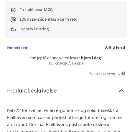
Fri frakt over 1200,-
100 dagers åpent kjøp og fri retur
Lynrask levering
Alltid først!
Kan jeg få denne varen levert
hjem i dag
?
KLIKK FOR Å SJEKKE
Kontaktløs levering
Produktbeskrivelse
Keb 72 for kvinner er en ergonomisk og solid tursekk fra
Fjällräven som passer perfekt til lange fotturer og skiturer
året rundt. Den har Fjällrävens prisbelønte eksterne
trekkramme og slitesterke, holdbare materialer som tåler