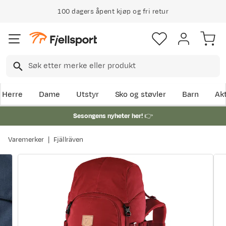
100 dagers åpent kjøp og fri retur
Herre
Dame
Utstyr
Sko og støvler
Barn
Akt
Sesongens nyheter her!
👉
Varemerker
Fjällräven