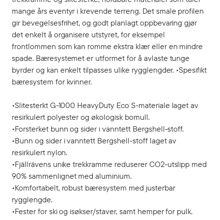
mange års eventyr i krevende terreng. Det smale profilen
gir bevegelsesfrihet, og godt planlagt oppbevaring gjør
det enkelt å organisere utstyret, for eksempel
frontlommen som kan romme ekstra klær eller en mindre
spade. Bæresystemet er utformet for å avlaste tunge
byrder og kan enkelt tilpasses ulike rygglengder. •Spesifikt
bæresystem for kvinner.
•Slitesterkt G-1000 HeavyDuty Eco S-materiale laget av
resirkulert polyester og økologisk bomull.
•Forsterket bunn og sider i vanntett Bergshell-stoff.
•Bunn og sider i vanntett Bergshell-stoff laget av
resirkulert nylon.
•Fjällrävens unike trekkramme reduserer CO2-utslipp med
90% sammenlignet med aluminium.
•Komfortabelt, robust bæresystem med justerbar
rygglengde.
•Fester for ski og isøkser/staver, samt hemper for pulk.