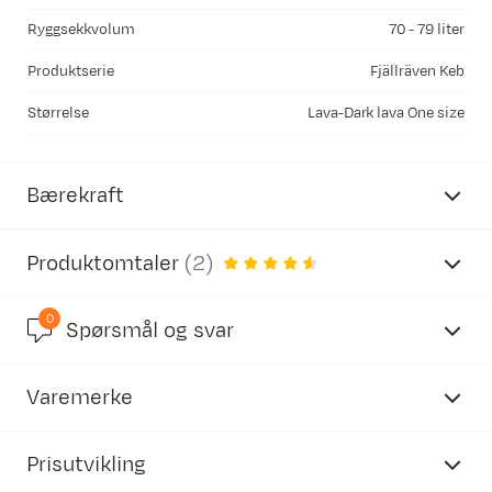
Ryggsekkvolum
70 - 79 liter
Produktserie
Fjällräven Keb
Størrelse
Lava-Dark lava One size
Bærekraft
Produktomtaler
(
2
)
0
4.5
Spørsmål og svar
Inneholder resirkulerte materialer
Varemerke
basert på 2 anmeldelser
Vår egen merking av produkter som inneholder
resirkulert materiale.
Prisutvikling