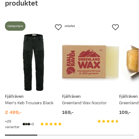
produktet
Fjellsportpris
Anbefalt
Fjällräven
Fjällräven
Fjällräven
Men's Keb Trousers Black
Greenland Wax Nocolor
2 499,-
169,-
109,-
price
price
price
29
5
varianter