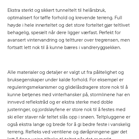
Ekstra sterkt og sikkert tunneltelt til helårsbruk,
optimalisert for tøffe forhold og krevende terreng. Full
høyde i hele innerteltet og det store forteltet gjør teltlivet
behagelig, spesielt når dere ligger værfast. Perfekt for
avansert vintervandring og teltturer over tregrensen, men
fortsatt lett nok til å kunne bæres i vandreryggsekken.
Alle materialer og detaljer er valgt ut fra pålitelighet og
bruksegenskaper under kalde forhold. For eksempel er
reguleringsmekanismer og glidelåsdragere store nok til å
kunne betjenes med vinterhansker på, stormlinene har en
innvevd reflekstråd og er ekstra sterke med doble
justeringer, og jordsløyfene er store nok til å festes med
ski eller staver når teltet slås opp i snøen. Teltpluggene er
også ekstra lange og brede for å gi bedre feste i vanskelig
terreng. Refleks ved ventilene og døråpningene gjør det