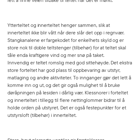
lett å finne veien tilbake til teltet når det er mørkt.
Ytterteltet og innerteltet henger sammen, slik at
innerteltet ikke blir vått når dere slår det opp i regnvær.
Stangkanalene er fargekodet for enkelhets skyld og er
store nok til doble teltstenger (tilbehør) for at teltet skal
tåle enda kraftigere vind og mer snø på taket.
Innvendig er teltet romslig med god sittehøyde. Det ekstra
store forteltet har god plass til oppbevaring av utstyr,
matlaging og andre aktiviteter. To innganger gjør det lett å
komme inn og ut, og det gir også mulighet til å bruke
døråpningen på lesiden i dårlig vær. Klessnorer i forteltet
og innerteltet i tillegg til flere nettinglommer bidrar til å
holde orden på utstyret. Det er også festepunkter for et
utstyrsloft (tilbehør) i innerteltet.