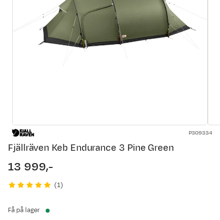
P309334
Fjällräven Keb Endurance 3 Pine Green
13 999,-
price
(
1
)
Få på lager