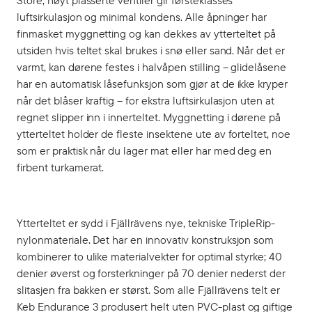
Store, høyt plasserte ventiler gir førsteklasses
luftsirkulasjon og minimal kondens. Alle åpninger har
finmasket myggnetting og kan dekkes av ytterteltet på
utsiden hvis teltet skal brukes i snø eller sand. Når det er
varmt, kan dørene festes i halvåpen stilling – glidelåsene
har en automatisk låsefunksjon som gjør at de ikke kryper
når det blåser kraftig – for ekstra luftsirkulasjon uten at
regnet slipper inn i innerteltet. Myggnetting i dørene på
ytterteltet holder de fleste insektene ute av forteltet, noe
som er praktisk når du lager mat eller har med deg en
firbent turkamerat.
Ytterteltet er sydd i Fjällrävens nye, tekniske TripleRip-
nylonmateriale. Det har en innovativ konstruksjon som
kombinerer to ulike materialvekter for optimal styrke; 40
denier øverst og forsterkninger på 70 denier nederst der
slitasjen fra bakken er størst. Som alle Fjällrävens telt er
Keb Endurance 3 produsert helt uten PVC-plast og giftige