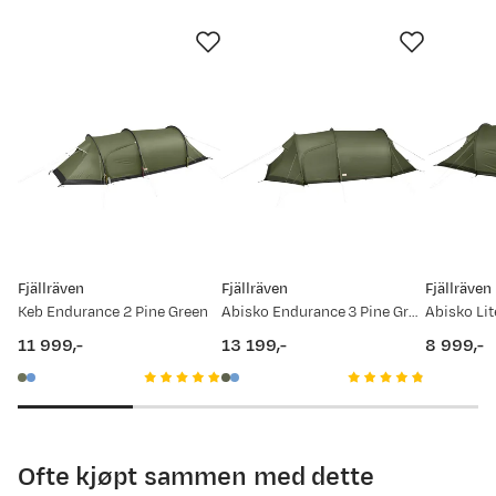
Perfekt til 2pers ??
Fjällräven
Fjällräven
Fjällräven
Keb Endurance 2 Pine Green
Abisko Endurance 3 Pine Green
Abisko Lit
11 999,-
13 199,-
8 999,-
price
price
price
Ofte kjøpt sammen med dette