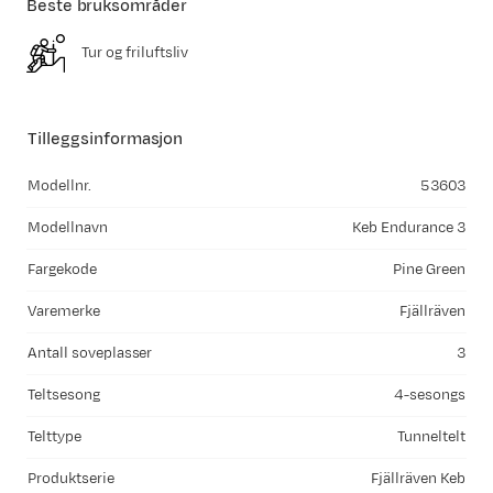
Beste bruksområder
Tur og friluftsliv
Tilleggsinformasjon
Modellnr.
53603
Modellnavn
Keb Endurance 3
Fargekode
Pine Green
Varemerke
Fjällräven
Antall soveplasser
3
Teltsesong
4-sesongs
Telttype
Tunneltelt
Produktserie
Fjällräven Keb