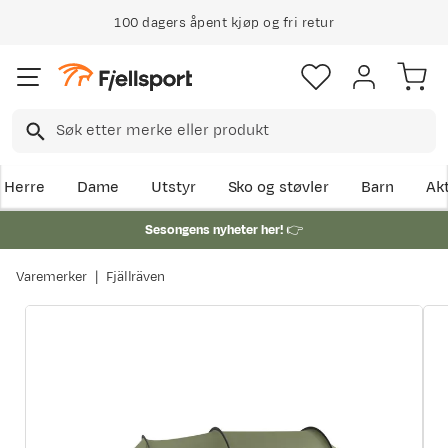
100 dagers åpent kjøp og fri retur
Herre
Dame
Utstyr
Sko og støvler
Barn
Akt
Sesongens nyheter her!
👉
Varemerker
Fjällräven